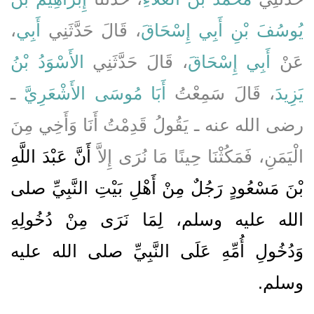
،
أَبِي
، قَالَ حَدَّثَنِي
يُوسُفَ بْنِ أَبِي إِسْحَاقَ
عَنْ
أَبِي إِسْحَاقَ
، قَالَ حَدَّثَنِي
الأَسْوَدُ بْنُ
يَزِيدَ
، قَالَ سَمِعْتُ
أَبَا مُوسَى الأَشْعَرِيَّ
ـ
رضى الله عنه ـ يَقُولُ قَدِمْتُ أَنَا وَأَخِي مِنَ
الْيَمَنِ، فَمَكُثْنَا حِينًا مَا نُرَى إِلاَّ
أَنَّ عَبْدَ اللَّهِ
بْنَ مَسْعُودٍ رَجُلٌ مِنْ أَهْلِ بَيْتِ النَّبِيِّ صلى
الله عليه وسلم، لِمَا نَرَى مِنْ دُخُولِهِ
وَدُخُولِ أُمِّهِ عَلَى النَّبِيِّ صلى الله عليه
وسلم‏.‏