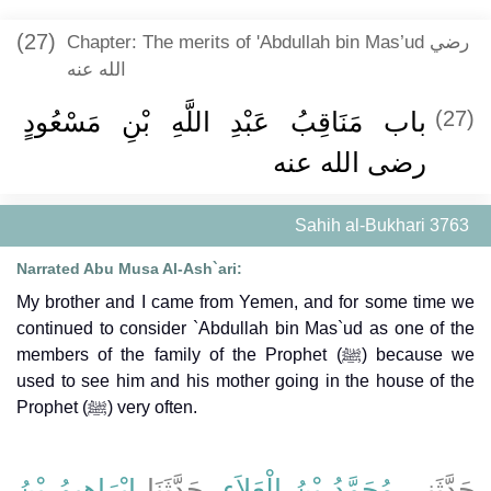
(27)
Chapter: The merits of 'Abdullah bin Mas’ud رضي
الله عنه
باب مَنَاقِبُ عَبْدِ اللَّهِ بْنِ مَسْعُودٍ
(27)
رضى الله عنه
Sahih al-Bukhari 3763
Narrated Abu Musa Al-Ash`ari:
My brother and I came from Yemen, and for some time we
continued to consider `Abdullah bin Mas`ud as one of the
members of the family of the Prophet (ﷺ) because we
used to see him and his mother going in the house of the
Prophet (ﷺ) very often.
حَدَّثَنِي
مُحَمَّدُ بْنُ الْعَلاَءِ
، حَدَّثَنَا
إِبْرَاهِيمُ بْنُ