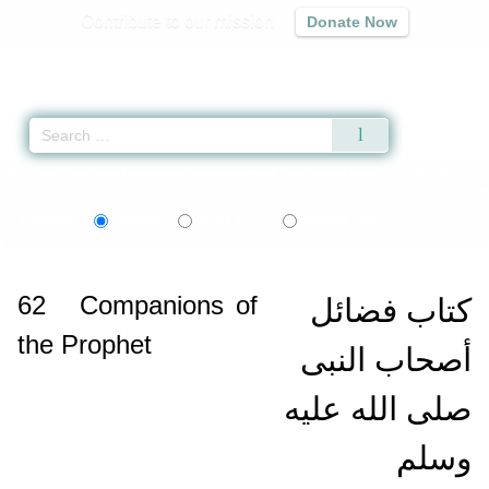
Contribute to our mission
Donate Now
Qur'an
|
Sunnah
|
Prayer Times
|
Audio
Home
»
Sahih al-Bukhari
»
Companions of the Prophet -
اردو
বাংলা
Language:
English
Urdu
Bangla
62
Companions of
كتاب فضائل
the Prophet
أصحاب النبى
صلى الله عليه
وسلم