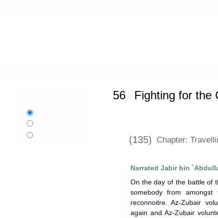
Home
»
Sahih al-Bukhari
»
Fighting 
56
Fighting for the
Language:
English
اردو
Urdu
বাংলা
Bangla
(135)
Chapter: Travell
Narrated Jabir bin `Abdull
On the day of the battle of the T
somebody from amongst t
reconnoitre. Az-Zubair v
again and Az-Zubair volunt