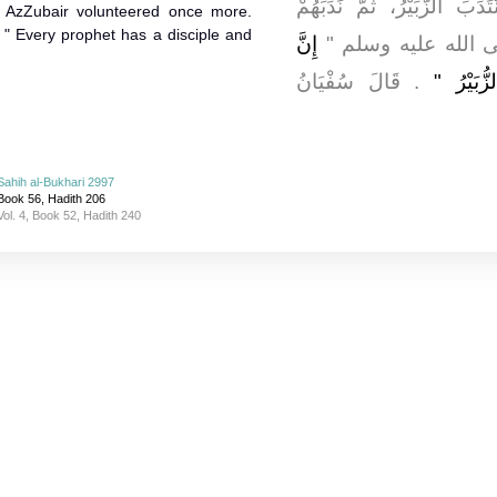
تَدَبَ الزُّبَيْرُ، ثُمَّ نَدَبَهُمْ
 AzZubair volunteered once more.
يُّ صلى الله عليه وسلم ‏"‏
إِنَّ
زُّبَيْرُ ‏
‏‏.‏ قَالَ سُفْيَانُ
Sahih al-Bukhari 2997
Book 56, Hadith 206
Vol. 4, Book 52, Hadith 240