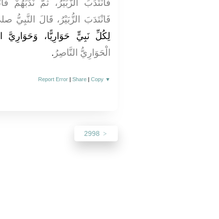
فَانْتَدَبَ الزُّبَيْرُ، ثُمَّ نَدَبَهُمْ فَانْ
فَانْتَدَبَ الزُّبَيْرُ، قَالَ النَّبِ
لِكُلِّ نَبِيٍّ حَوَارِيًّا، وَحَوَارِيَّ ال"
الْحَوَارِيُّ النَّاصِرُ
‏.‏
Report Error
|
Share
|
Copy
▼
2998