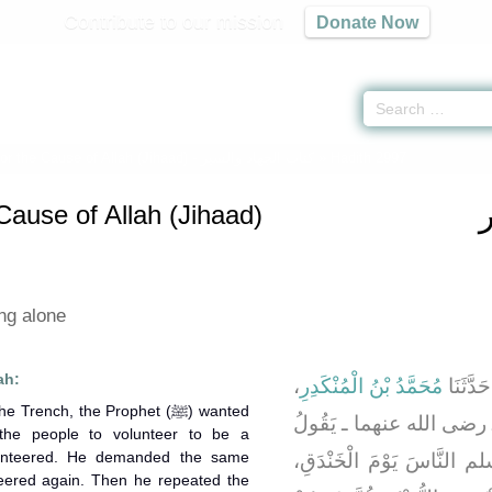
Contribute to our mission
Donate Now
for the Cause of Allah (Jihaad) -
كتاب الجهاد والسير
» Hadith 2997
 Cause of Allah (Jihaad)
ing alone
ah:
،
مُحَمَّدُ بْنُ الْمُنْكَدِرِ
، َّثَنَا
rench, the Prophet (ﷺ) wanted
رضى الله عنهما ـ يَقُولُ
he people to volunteer to be a
olunteered. He demanded the same
 النَّاسَ يَوْمَ الْخَنْدَقِ
eered again. Then he repeated the