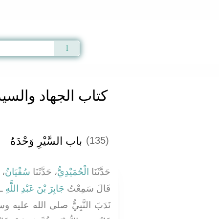
Qur'an
|
Sunnah
|
Prayer Times
|
Audio
كتاب الجهاد والسير
باب السَّيْرِ وَحْدَهُ
(135)
حَدَّثَنَا
الْحُمَيْدِيُّ
، حَدَّثَنَا
سُفْيَانُ
حَد
قَالَ سَمِعْتُ
جَابِرَ بْنَ عَبْدِ اللَّهِ
ـ 
نَدَبَ النَّبِيُّ صلى الله عليه وسلم،