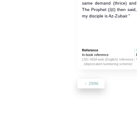
same demand (thrice) and
The Prophet (ﷺ) then said, " Every prophet has a disciple and
my disciple is Az-Zubair."
Reference
:
In-book reference
: 
USC-MSA web (English) reference
:
(deprecated numbering scheme)
2996