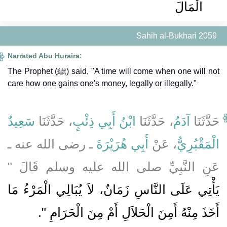
الْمَالَ
Sahih al-Bukhari 2059
Narrated Abu Huraira:
The Prophet (ﷺ) said, "A time will come when one will not
care how one gains one's money, legally or illegally."
حَدَّثَنَا
آدَمُ
، حَدَّثَنَا
ابْنُ أَبِي ذِئْبٍ
، حَدَّثَنَا
سَعِيدٌ
الْمَقْبُرِيُّ
، عَنْ
أَبِي هُرَيْرَةَ
ـ رضى الله عنه ـ
عَنِ النَّبِيِّ صلى الله عليه وسلم قَالَ ‏"‏
يَأْتِي عَلَى النَّاسِ زَمَانٌ، لاَ يُبَالِي الْمَرْءُ مَا
أَخَذَ مِنْهُ أَمِنَ الْحَلاَلِ أَمْ مِنَ الْحَرَامِ ‏"‏‏.‏