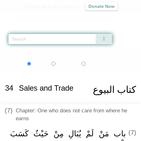
Contribute to our mission
Donate Now
Qur'an
|
Sunnah
|
Prayer Times
|
Audio
Home
»
Sahih al-Bukhari
»
Sales and Trade -
كتاب البيوع
» Hadith 2059
اردو
বাংলা
Language:
English
Urdu
Bangla
34
Sales and Trade
كتاب البيوع
(7)
Chapter: One who does not care from where he
earns
باب مَنْ لَمْ يُبَالِ مِنْ حَيْثُ كَسَبَ
(7)