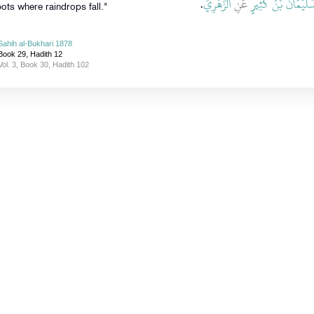
ُلَيْمَانُ بْنُ كَثِيرٍ
عَنِ
الزُّهْرِيِّ
‏.‏
ots where raindrops fall."
Sahih al-Bukhari 1878
Book 29, Hadith 12
Vol. 3, Book 30, Hadith 102