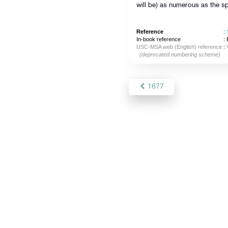
will be) as numerous as the sp
Reference
:
In-book reference
: 
USC-MSA web (English) reference
:
(deprecated numbering scheme)
1877