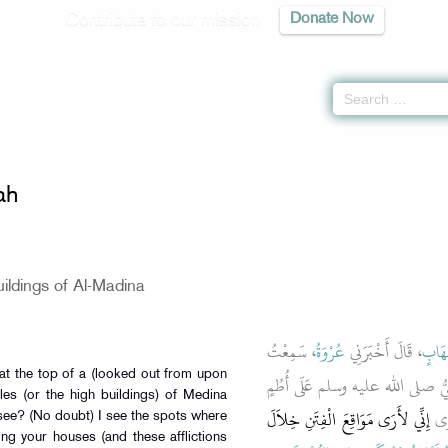
Contribute to our mission
Donate Now
 Madinah -
كتاب فضائل المدينة
» Hadith 1878
ah
ildings of Al-Madina
هَابٍ
، قَالَ أَخْبَرَنِي
عُرْوَةُ
، سَمِعْتُ
يُّ صلى الله عليه وسلم عَلَى أُطُمٍ
les (or the high buildings) of Medina
َرَى
إِنِّي لأَرَى مَوَاقِعَ الْفِتَنِ خِلاَلَ
see? (No doubt) I see the spots where
ong your houses (and these afflictions