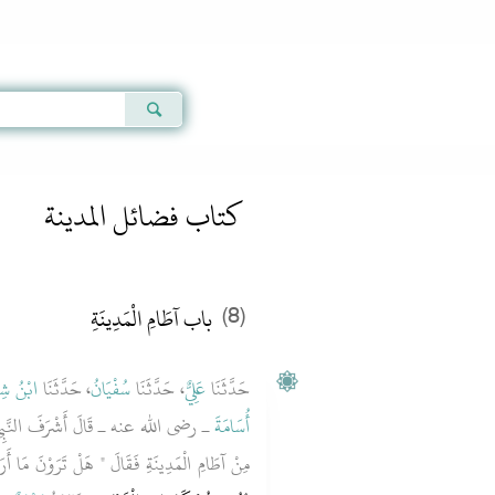
Qur'an
|
Sunnah
|
Prayer Times
|
Audio
كتاب فضائل المدينة
باب آطَامِ الْمَدِينَةِ
(8)
حَدَّثَنَا
عَلِيٌّ
، حَدَّثَنَا
سُفْيَانُ
، حَدَّثَنَا
ابْنُ شِ
أُسَامَةَ
ـ رضى الله عنه ـ قَالَ أَشْرَفَ النَّبِ
مِنْ آطَامِ الْمَدِينَةِ فَقَالَ ‏"‏ هَلْ تَرَوْنَ مَا أ