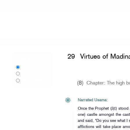
Home
»
Sahih al-Bukhari
»
Virtues of
29
Virtues of Madin
Language:
English
اردو
Urdu
বাংলা
Bangla
(8)
Chapter: The high bu
Narrated Usama:
Once the Prophet (ﷺ) stood at the top of a (looked out from upon
one) castle amongst the cast
and said, "Do you see what I 
afflictions will take place am