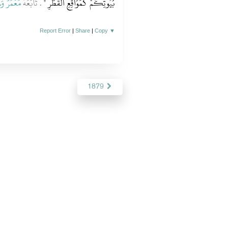
بُيُوتِكُمْ كَمَوَاقِعِ الْقَطْرِ ‏"
‏‏.‏ تَابَعَهُ
مَعْمَرٌ
وَس
Report Error
|
Share
|
Copy
▼
1879