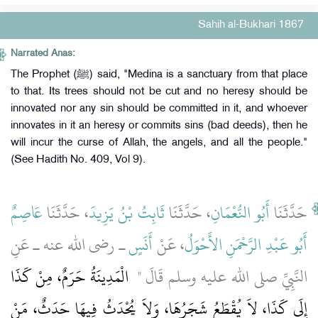
Sahih al-Bukhari 1867
Narrated Anas:
The Prophet (ﷺ) said, "Medina is a sanctuary from that place
to that. Its trees should not be cut and no heresy should be
innovated nor any sin should be committed in it, and whoever
innovates in it an heresy or commits sins (bad deeds), then he
will incur the curse of Allah, the angels, and all the people."
(See Hadith No. 409, Vol 9).
حَدَّثَنَا
أَبُو النُّعْمَانِ
، حَدَّثَنَا
ثَابِتُ بْنُ يَزِيدَ
، حَدَّثَنَا
عَاصِمٌ
أَبُو عَبْدِ الرَّحْمَنِ الأَحْوَلُ
، عَنْ
أَنَسٍ
ـ رضى الله عنه ـ عَنِ
النَّبِيِّ صلى الله عليه وسلم قَالَ ‏"
‏ الْمَدِينَةُ حَرَمٌ، مِنْ كَذَا
إِلَى كَذَا، لاَ يُقْطَعُ شَجَرُهَا، وَلاَ يُحْدَثُ فِيهَا حَدَثٌ، مَنْ