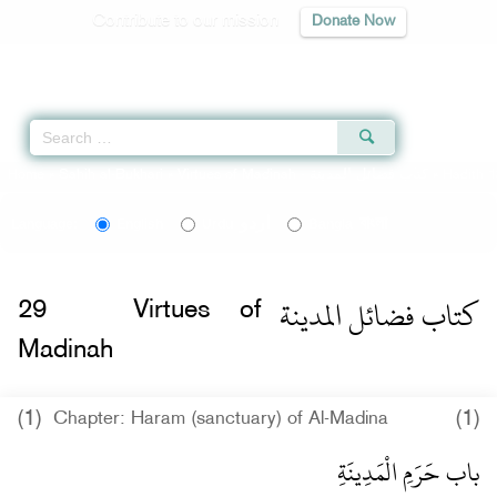
Contribute to our mission
Donate Now
Qur'an
|
Sunnah
|
Prayer Times
|
Audio
Home
»
Sahih al-Bukhari
»
Virtues of Madinah -
كتاب فضائل المدينة
» Hadith 
اردو
বাংলা
Language:
English
Urdu
Bangla
كتاب فضائل المدينة
29
Virtues of
Madinah
(1)
(1)
Chapter: Haram (sanctuary) of Al-Madina
باب حَرَمِ الْمَدِينَةِ