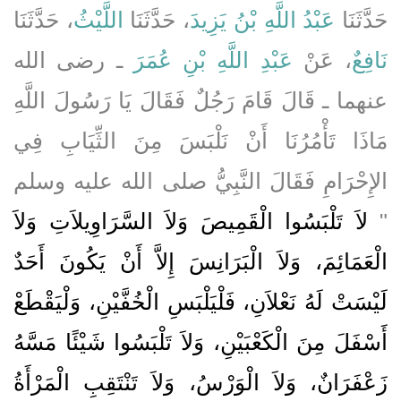
حَدَّثَنَا
عَبْدُ اللَّهِ بْنُ يَزِيدَ
، حَدَّثَنَا
اللَّيْثُ
، حَدَّثَنَا
نَافِعٌ
، عَنْ
عَبْدِ اللَّهِ بْنِ عُمَرَ
ـ رضى الله
عنهما ـ قَالَ قَامَ رَجُلٌ فَقَالَ يَا رَسُولَ اللَّهِ
مَاذَا تَأْمُرُنَا أَنْ نَلْبَسَ مِنَ الثِّيَابِ فِي
الإِحْرَامِ فَقَالَ النَّبِيُّ صلى الله عليه وسلم
‏"‏
لاَ تَلْبَسُوا الْقَمِيصَ وَلاَ السَّرَاوِيلاَتِ وَلاَ
الْعَمَائِمَ، وَلاَ الْبَرَانِسَ إِلاَّ أَنْ يَكُونَ أَحَدٌ
لَيْسَتْ لَهُ نَعْلاَنِ، فَلْيَلْبَسِ الْخُفَّيْنِ، وَلْيَقْطَعْ
أَسْفَلَ مِنَ الْكَعْبَيْنِ، وَلاَ تَلْبَسُوا شَيْئًا مَسَّهُ
زَعْفَرَانٌ، وَلاَ الْوَرْسُ، وَلاَ تَنْتَقِبِ الْمَرْأَةُ