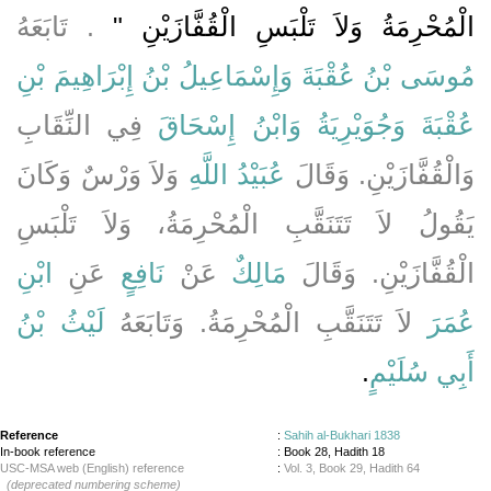
الْمُحْرِمَةُ وَلاَ تَلْبَسِ الْقُفَّازَيْنِ ‏"
‏‏.‏ تَابَعَهُ
مُوسَى بْنُ عُقْبَةَ
وَإِسْمَاعِيلُ بْنُ إِبْرَاهِيمَ بْنِ
عُقْبَةَ
وَجُوَيْرِيَةُ
وَابْنُ إِسْحَاقَ
فِي النِّقَابِ
وَالْقُفَّازَيْنِ‏.‏ وَقَالَ
عُبَيْدُ اللَّهِ
وَلاَ وَرْسٌ وَكَانَ
يَقُولُ لاَ تَتَنَقَّبِ الْمُحْرِمَةُ، وَلاَ تَلْبَسِ
الْقُفَّازَيْنِ‏.‏ وَقَالَ
مَالِكٌ
عَنْ
نَافِعٍ
عَنِ
ابْنِ
عُمَرَ
لاَ تَتَنَقَّبِ الْمُحْرِمَةُ‏.‏ وَتَابَعَهُ
لَيْثُ بْنُ
أَبِي سُلَيْمٍ
‏.‏
Reference
:
Sahih al-Bukhari 1838
In-book reference
: Book 28, Hadith 18
USC-MSA web (English) reference
:
Vol. 3, Book 29, Hadith 64
(deprecated numbering scheme)