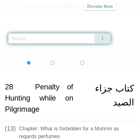
Contribute to our mission
Donate Now
Qur'an
|
Sunnah
|
Prayer Times
|
Audio
Home
»
Sahih al-Bukhari
»
Penalty of Hunting while on Pilgrimage -
اردو
বাংলা
Language:
English
Urdu
Bangla
28
Penalty of
كتاب جزاء
Hunting while on
الصيد
Pilgrimage
(13)
Chapter: What is forbidden for a Muhrim as
regards perfumes