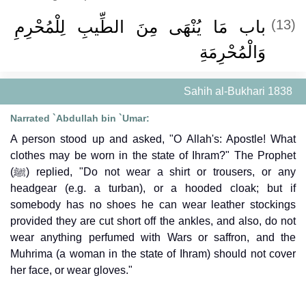
باب مَا يُنْهَى مِنَ الطِّيبِ لِلْمُحْرِمِ
(13)
وَالْمُحْرِمَةِ
Sahih al-Bukhari 1838
Narrated `Abdullah bin `Umar:
A person stood up and asked, "O Allah's: Apostle! What
clothes may be worn in the state of Ihram?" The Prophet
(ﷺ) replied, "Do not wear a shirt or trousers, or any
headgear (e.g. a turban), or a hooded cloak; but if
somebody has no shoes he can wear leather stockings
provided they are cut short off the ankles, and also, do not
wear anything perfumed with Wars or saffron, and the
Muhrima (a woman in the state of Ihram) should not cover
her face, or wear gloves."