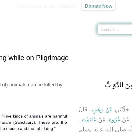
Contribute to our mission
Donate Now
f Hunting while on Pilgrimage -
كتاب جزاء الصيد
» Hadith 1829
ng while on Pilgrimage
نَ الدَّوَابِّ
 of) animals can be killed by
، دَّثَنِي
ابْنُ وَهْبٍ
، قَالَ
، َنْ
عُرْوَةَ
، عَنْ
عَائِشَةَ
ـ
 Haram (Sanctuary). These are: the
, the mouse and the rabid dog."
لَّهِ صلى الله عليه وسلم