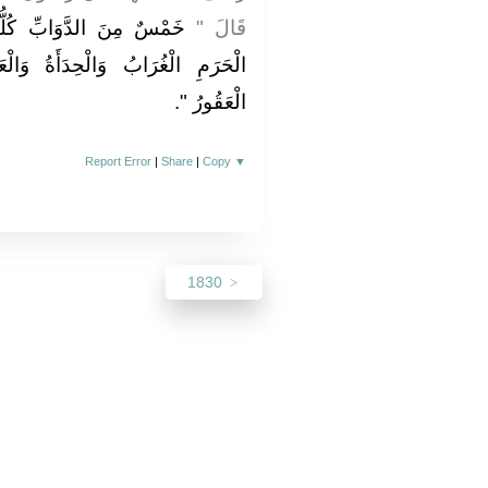
قَالَ ‏"‏
خَمْسٌ مِنَ الدَّوَابِّ كُلُّه
الْحَرَمِ الْغُرَابُ وَالْحِدَأَةُ وَالْعَ
الْعَقُورُ ‏"
‏‏.‏
Report Error
|
Share
|
Copy
▼
1830