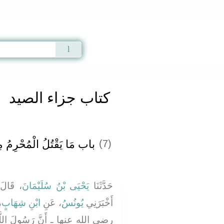
Qur'an
|
Sunnah
|
Prayer Times
|
Audio
كتاب جزاء الصيد
باب مَا يَقْتُلُ الْمُحْرِمُ مِ
(7)
حَدَّثَنَا
يَحْيَى بْنُ سُلَيْمَانَ
قَالَ حَ
أَخْبَرَنِي
يُونُسُ
، عَنِ
ابْنِ شِهَابٍ
ع
رضى الله عنها ـ أَنَّ رَسُولَ ال