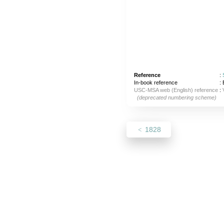
Reference
:
In-book reference
: 
USC-MSA web (English) reference
:
(deprecated numbering scheme)
1828