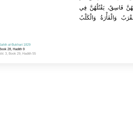
ُنَّ فَاسِقٌ، يَقْتُلُهُنَّ فِي
قْرَبُ وَالْفَأْرَةُ وَالْكَلْبُ
Sahih al-Bukhari 1829
Book 28, Hadith 9
Vol. 3, Book 29, Hadith 55