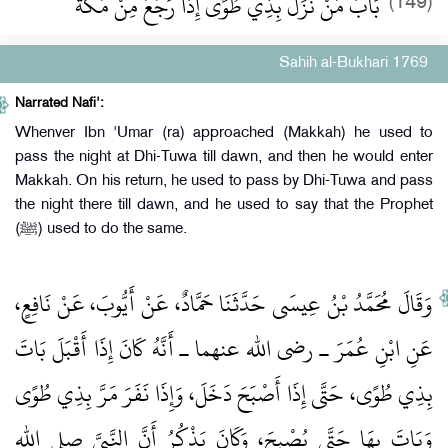
بَابُ مَنْ نَزَلَ بِذِي طُوًى إِذَا رَجَعَ مِنْ مَكَّةَ
(149)
Sahih al-Bukhari 1769
Narrated Nafi':
Whenver Ibn 'Umar (ra) approached (Makkah) he used to
pass the night at Dhi-Tuwa till dawn, and then he would enter
Makkah. On his return, he used to pass by Dhi-Tuwa and pass
the night there till dawn, and he used to say that the Prophet
(ﷺ) used to do the same.
وَقَالَ مُحَمَّدُ بْنُ عِيسَى حَدَّثَنَا حَمَّادٌ، عَنْ أَيُّوبَ، عَنْ نَافِعٍ،
عَنِ ابْنِ عُمَرَ ـ رضى الله عنهما ـ أَنَّهُ كَانَ إِذَا أَقْبَلَ بَاتَ
بِذِي طُوًى، حَتَّى إِذَا أَصْبَحَ دَخَلَ، وَإِذَا نَفَرَ مَرَّ بِذِي طُوًى
وَبَاتَ بِهَا حَتَّى يُصْبِحَ، وَكَانَ يَذْكُرُ أَنَّ النَّبِيَّ صلى الله