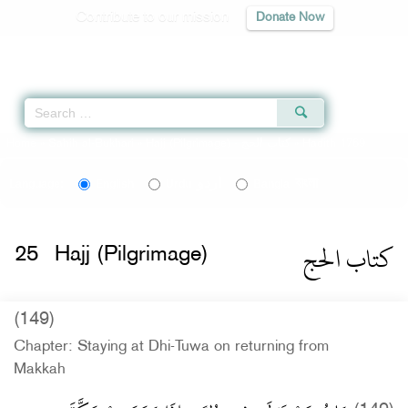
Contribute to our mission
Donate Now
Qur'an
|
Sunnah
|
Prayer Times
|
Audio
Home
»
Sahih al-Bukhari
»
Hajj (Pilgrimage) -
كتاب الحج
» Hadith 1769
اردو
বাংলা
Language:
English
Urdu
Bangla
كتاب الحج
25
Hajj (Pilgrimage)
(149)
Chapter: Staying at Dhi-Tuwa on returning from
Makkah