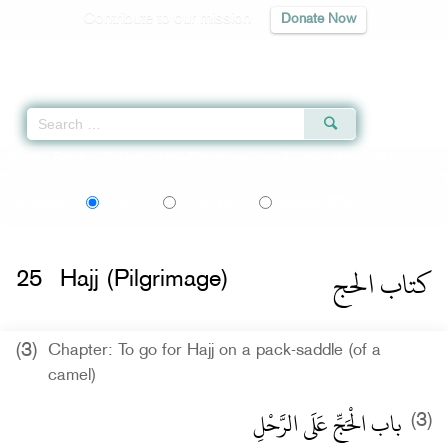
Contribute to our mission
Donate Now
Qur'an
|
Sunnah
|
Prayer Times
|
Audio
Home
»
Sahih al-Bukhari
»
Hajj (Pilgrimage) -
كتاب الحج
» Hadith 1516
اردو
বাংলা
Language:
English
Urdu
Bangla
كتاب الحج
25
Hajj (Pilgrimage)
(3)
Chapter: To go for Hajj on a pack-saddle (of a
camel)
باب الْحَجِّ عَلَى الرَّحْلِ
(3)