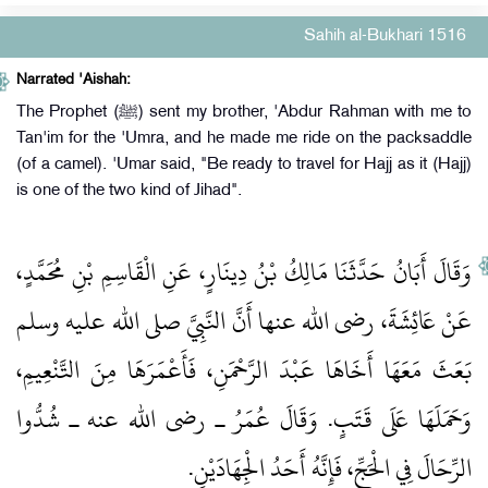
Sahih al-Bukhari 1516
Narrated 'Aishah:
The Prophet (ﷺ) sent my brother, 'Abdur Rahman with me to
Tan'im for the 'Umra, and he made me ride on the packsaddle
(of a camel). 'Umar said, "Be ready to travel for Hajj as it (Hajj)
is one of the two kind of Jihad".
وَقَالَ أَبَانُ حَدَّثَنَا مَالِكُ بْنُ دِينَارٍ، عَنِ الْقَاسِمِ بْنِ مُحَمَّدٍ،
عَنْ عَائِشَةَ، رضى الله عنها أَنَّ النَّبِيَّ صلى الله عليه وسلم
بَعَثَ مَعَهَا أَخَاهَا عَبْدَ الرَّحْمَنِ، فَأَعْمَرَهَا مِنَ التَّنْعِيمِ،
وَحَمَلَهَا عَلَى قَتَبٍ‏.‏ وَقَالَ عُمَرُ ـ رضى الله عنه ـ شُدُّوا
الرِّحَالَ فِي الْحَجِّ، فَإِنَّهُ أَحَدُ الْجِهَادَيْنِ‏.‏