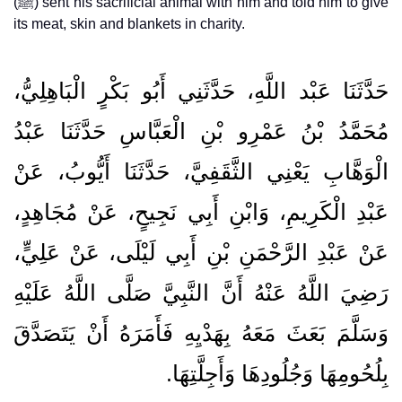
(ﷺ) sent his sacrificial animal with him and told him to give
its meat, skin and blankets in charity.
حَدَّثَنَا عَبْد اللَّهِ، حَدَّثَنِي أَبُو بَكْرٍ الْبَاهِلِيُّ،
مُحَمَّدُ بْنُ عَمْرِو بْنِ الْعَبَّاسِ حَدَّثَنَا عَبْدُ
الْوَهَّابِ يَعْنِي الثَّقَفِيَّ، حَدَّثَنَا أَيُّوبُ، عَنْ
عَبْدِ الْكَرِيمِ، وَابْنِ أَبِي نَجِيحٍ، عَنْ مُجَاهِدٍ،
عَنْ عَبْدِ الرَّحْمَنِ بْنِ أَبِي لَيْلَى، عَنْ عَلِيٍّ،
رَضِيَ اللَّهُ عَنْهُ أَنَّ النَّبِيَّ صَلَّى اللَّهُ عَلَيْهِ
وَسَلَّمَ بَعَثَ مَعَهُ بِهَدْيِهِ فَأَمَرَهُ أَنْ يَتَصَدَّقَ
بِلُحُومِهَا وَجُلُودِهَا وَأَجِلَّتِهَا‏.‏