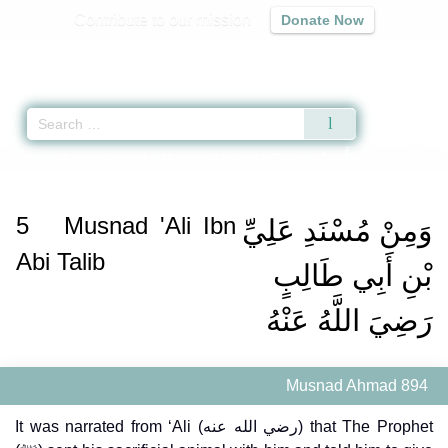
Contribute to our mission
Donate Now
Qur'an
|
Sunnah
|
Prayer Times
|
Audio
Home
»
Musnad Ahmad
»
Musnad 'Ali Ibn Abi Talib -
أَبِي طَالِبٍ رَضِيَ اللَّهُ عَنْهُ
5
Musnad 'Ali Ibn
وَمِنْ مُسْنَدِ عَلِيِّ
Abi Talib
بْنِ أَبِي طَالِبٍ
رَضِيَ اللَّهُ عَنْهُ
Musnad Ahmad 894
It was narrated from ‘Ali (رضي الله عنه) that The Prophet