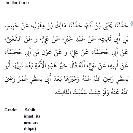
the third one.
حَدَّثَنَا يَحْيَى بْنُ آدَمَ، حَدَّثَنَا مَالِكُ بْنُ مِغْوَلٍ، عَنْ حَبِيبِ
بْنِ أَبِي ثَابِتٍ، عَنْ عَبْدِ خَيْرٍ، عَنْ عَلِيٍّ، و عَنْ الشَّعْبِيِّ،
عَنْ أَبِي جُحَيْفَةَ، عَنْ عَلِيٍّ، و عَنْ عَوْنِ بْنِ أَبِي جُحَيْفَةَ،
عَنْ أَبِيهِ، عَنْ عَلِيٍّ، أَنَّهُ قَالَ خَيْرُ هَذِهِ الْأُمَّةِ بَعْدَ نَبِيِّهَا أَبُو
بَكْرٍ رَضِيَ اللَّهُ عَنْهُ وَخَيْرُهَا بَعْدَ أَبِي بَكْرٍ عُمَرُ رَضِيَ
اللَّهُ عَنْهُ وَلَوْ شِئْتُ سَمَّيْتُ الثَّالِثَ‏.‏
Grade
:
Sahih
isnad; its
men are
thiqat)