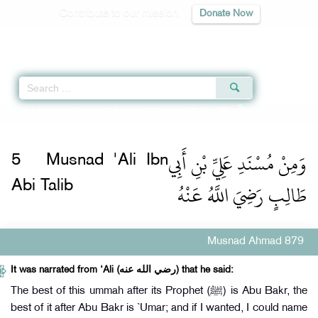
Contribute to our mission
Donate Now
Qur'an
|
Sunnah
|
Prayer Times
|
Audio
Home
»
Musnad Ahmad
»
Musnad 'Ali Ibn Abi Talib -
نِ أَبِي طَالِبٍ رَضِيَ اللَّهُ عَنْهُ
وَمِنْ مُسْنَدِ عَلِيِّ بْنِ أَبِي
5
Musnad 'Ali Ibn
طَالِبٍ رَضِيَ اللَّهُ عَنْهُ
Abi Talib
Musnad Ahmad 879
It was narrated from ‘Ali (رضي الله عنه) that he said:
The best of this ummah after its Prophet (ﷺ) is Abu Bakr, the
best of it after Abu Bakr is `Umar; and if I wanted, I could name