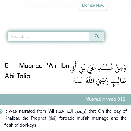
Contribute to our mission
Donate Now
Qur'an
|
Sunnah
|
Prayer Times
|
Audio
Home
»
Musnad Ahmad
»
Musnad 'Ali Ibn Abi Talib -
نِ أَبِي طَالِبٍ رَضِيَ اللَّهُ عَنْهُ
وَمِنْ مُسْنَدِ عَلِيِّ بْنِ أَبِي
5
Musnad 'Ali Ibn
طَالِبٍ رَضِيَ اللَّهُ عَنْهُ
Abi Talib
Musnad Ahmad 812
It was narrated from ‘Ali (رضي الله عنه) that On the day of
Khaibar, the Prophet (ﷺ) forbade mut`ah marriage and the
flesh of donkeys.