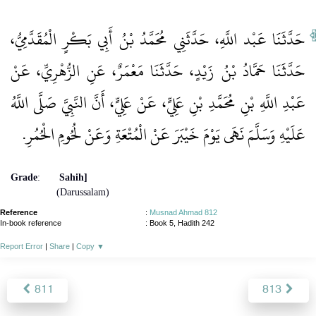
حَدَّثَنَا عَبْد اللَّهِ، حَدَّثَنِي مُحَمَّدُ بْنُ أَبِي بَكْرٍ الْمُقَدَّمِيُّ،
حَدَّثَنَا حَمَّادُ بْنُ زَيْدٍ، حَدَّثَنَا مَعْمَرٌ، عَنِ الزُّهْرِيِّ، عَنْ
عَبْدِ اللَّهِ بْنِ مُحَمَّدِ بْنِ عَلِيٍّ، عَنْ عَلِيٍّ، أَنَّ النَّبِيَّ صَلَّى اللَّهُ
عَلَيْهِ وَسَلَّمَ نَهَى يَوْمَ خَيْبَرَ عَنْ الْمُتْعَةِ وَعَنْ لُحُومِ الْحُمُرِ‏.‏
Grade
:
Sahih]
(Darussalam)
Reference
:
Musnad Ahmad 812
In-book reference
: Book 5, Hadith 242
Report Error
|
Share
|
Copy
▼
811
813