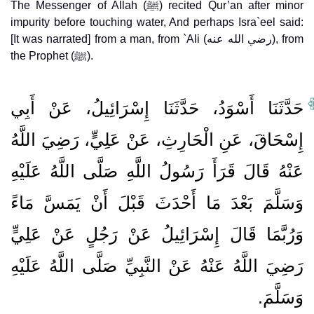
The Messenger of Allah (ﷺ) recited Qur’an after minor
impurity before touching water, And perhaps Isra`eel said:
[It was narrated] from a man, from `Ali (رضي الله عنه), from
the Prophet (ﷺ).
حَدَّثَنَا أَسْوَدُ، حَدَّثَنَا إِسْرَائِيلُ، عَنْ أَبِي
إِسْحَاقَ، عَنِ الْحَارِثِ، عَنْ عَلِيٍّ، رَضِيَ اللَّهُ
عَنْهُ قَالَ قَرَأَ رَسُولُ اللَّهِ صَلَّى اللَّهُ عَلَيْهِ
وَسَلَّمَ بَعْدَ مَا أَحْدَثَ قَبْلَ أَنْ يَمَسَّ مَاءً
وَرُبَّمَا قَالَ إِسْرَائِيلُ عَنْ رَجُلٍ عَنْ عَلِيٍّ
رَضِيَ اللَّهُ عَنْهُ عَنْ النَّبِيِّ صَلَّى اللَّهُ عَلَيْهِ
وَسَلَّمَ‏.‏