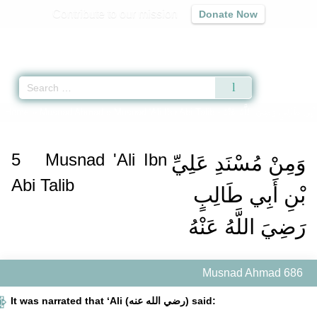
Contribute to our mission
Donate Now
Qur'an
|
Sunnah
|
Prayer Times
|
Audio
Home
»
Musnad Ahmad
»
Musnad 'Ali Ibn Abi Talib -
أَبِي طَالِبٍ رَضِيَ اللَّهُ عَنْهُ
5
Musnad 'Ali Ibn
وَمِنْ مُسْنَدِ عَلِيِّ
Abi Talib
بْنِ أَبِي طَالِبٍ
رَضِيَ اللَّهُ عَنْهُ
Musnad Ahmad 686
It was narrated that ‘Ali (رضي الله عنه) said: