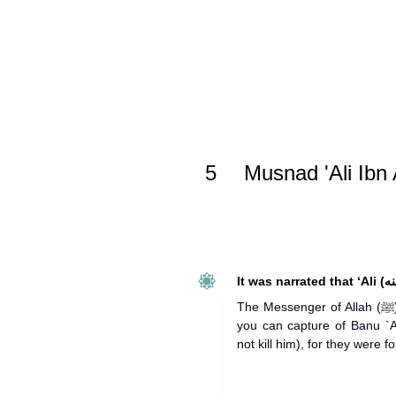
Home
»
Musnad Ahmad
»
Musnad 'Al
5
Musnad 'Ali Ibn 
The Messenger of Allah (ﷺ) said on the day of Badr: “whoever
you can capture of Banu `A
not kill him), for they were 