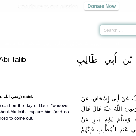
Contribute to our mission
Donate Now
i Ibn Abi Talib -
وَمِنْ مُسْنَدِ عَلِيِّ بْنِ أَبِي طَالِبٍ رَضِيَ اللَّهُ عَنْهُ
» Hadith 676
 بْنِ أَبِي طَالِبٍ
Abi Talib
It was narrated that ‘Ali (رضي الله عنه) said:
ائِيلُ، عَنْ أَبِي إِسْحَاقَ، عَنْ
َضِيَ اللَّهُ عَنْهُ قَالَ قَالَ
bdul-Muttalib, capture him (and do
forced to come out.”
ِ وَسَلَّمَ يَوْمَ بَدْرٍ مَنْ
 عَبْدِ الْمُطَّلِبِ فَإِنَّهُمْ