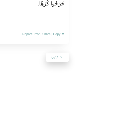
خَرَجُوا كُرْهًا‏.‏
Report Error
|
Share
|
Copy
▼
677