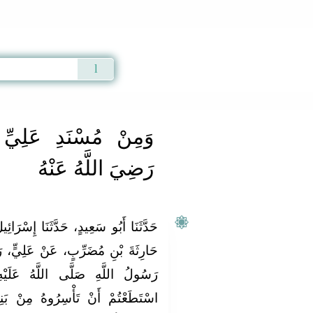
Qur'an
|
Sunnah
|
Prayer Times
|
Audio
وَمِنْ مُسْنَدِ عَلِيِّ
رَضِيَ اللَّهُ عَنْهُ
حَدَّثَنَا أَبُو سَعِيدٍ، حَدَّثَنَا إِسْرَ
حَارِثَةَ بْنِ مُضَرِّبٍ، عَنْ عَلِيٍّ، ر
رَسُولُ اللَّهِ صَلَّى اللَّهُ عَلَيْه
اسْتَطَعْتُمْ أَنْ تَأْسِرُوهُ مِنْ بَنِي