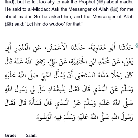
fluid), but he felt too shy to ask the Prophet (ﷺ) about madhi.
He said to al-Miqdad: Ask the Messenger of Allah (ﷺ) for me
about madhi. So he asked him, and the Messenger of Allah
(ﷺ) said: `Let him do wudoo’ for that.`
حَدَّثَنَا أَبُو مُعَاوِيَةَ، حَدَّثَنَا الْأَعْمَشُ، عَنِ الْمُنْذِرِ أَبِي
يَعْلَى، عَنْ مُحَمَّدِ ابْنِ الْحَنَفِيَّةِ، عَنْ عَلِيٍّ، رَضِيَ اللَّهُ عَنْهُ قَالَ
كَانَ رَجُلًا مَذَّاءً فَاسْتَحْيَى أَنْ يَسْأَلَ النَّبِيَّ صَلَّى اللَّهُ عَلَيْهِ
وَسَلَّمَ عَنْ الْمَذْيِ قَالَ فَقَالَ لِلْمِقْدَادِ سَلْ لِي رَسُولَ اللَّهِ
صَلَّى اللَّهُ عَلَيْهِ وَسَلَّمَ عَنْ الْمَذْيِ قَالَ فَسَأَلَهُ قَالَ فَقَالَ
رَسُولُ اللَّهِ صَلَّى اللَّهُ عَلَيْهِ وَسَلَّمَ فِيهِ الْوُضُوءُ‏.‏
Grade
:
Sahih