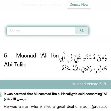
Contribute to our mission
Donate Now
Qur'an
|
Sunnah
|
Prayer Times
|
Audio
Home
»
Musnad Ahmad
»
Musnad 'Ali Ibn Abi Talib -
نِ أَبِي طَالِبٍ رَضِيَ اللَّهُ عَنْهُ
وَمِنْ مُسْنَدِ عَلِيِّ بْنِ أَبِي
5
Musnad 'Ali Ibn
طَالِبٍ رَضِيَ اللَّهُ عَنْهُ
Abi Talib
Musnad Ahmad 618
It was narrated that Muhammad Ibn al-Hanafiyyah said concerning `Ali
(رضي الله عنه):
He was a man who emitted a great deal of madhi (prostatic