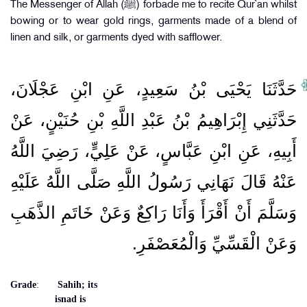
The Messenger of Allah (ﷺ) forbade me to recite Qur`an whilst
bowing or to wear gold rings, garments made of a blend of
linen and silk, or garments dyed with safflower.
حَدَّثَنَا يَحْيَى بْنُ سَعِيدٍ، عَنِ ابْنِ عَجْلَانَ،
حَدَّثَنِي إِبْرَاهِيمُ بْنُ عَبْدِ اللَّهِ بْنِ حُنَيْنٍ، عَنْ
أَبِيهِ، عَنِ ابْنِ عَبَّاسٍ، عَنْ عَلِيٍّ، رَضِيَ اللَّهُ
عَنْهُ قَالَ نَهَانِي رَسُولُ اللَّهِ صَلَّى اللَّهُ عَلَيْهِ
وَسَلَّمَ أَنْ أَقْرَأَ وَأَنَا رَاكِعٌ وَعَنْ خَاتَمِ الذَّهَبِ
وَعَنْ الْقَسِّيِّ وَالْمُعَصْفَرِ‏.‏
Grade
:
Sahih; its
isnad is