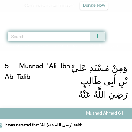
Contribute to our mission
Donate Now
Qur'an
|
Sunnah
|
Prayer Times
|
Audio
Home
»
Musnad Ahmad
»
Musnad 'Ali Ibn Abi Talib -
نِ أَبِي طَالِبٍ رَضِيَ اللَّهُ عَنْهُ
وَمِنْ مُسْنَدِ عَلِيِّ
5
Musnad 'Ali Ibn
Abi Talib
بْنِ أَبِي طَالِبٍ
رَضِيَ اللَّهُ عَنْهُ
Musnad Ahmad 611
It was narrated that ‘Ali (رضي الله عنه) said: