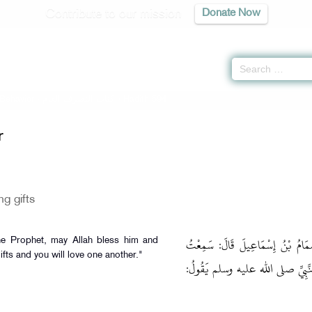
Contribute to our mission
Donate Now
Behavior -
كتاب التصرف العام
» Hadith 594
r
g gifts
ِمَامُ بْنُ إِسْمَاعِيلَ قَالَ‏:‏ سَمِعْتُ
he Prophet, may Allah bless him and
ifts and you will love one another."
النَّبِيِّ صلى الله عليه وسلم يَقُولُ‏:‏