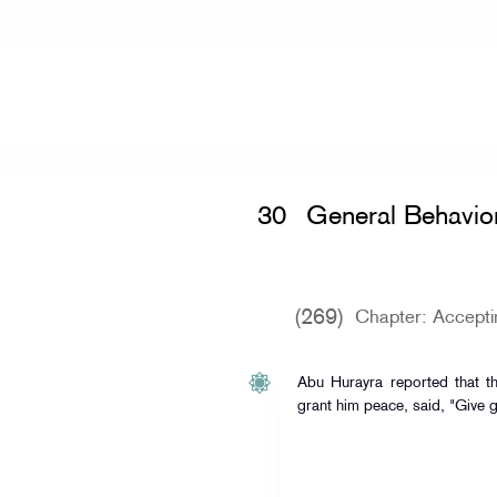
Home
»
Al-Adab Al-Mufrad
»
General 
30
General Behavio
(269)
Chapter: Acceptin
Abu Hurayra reported that t
grant him peace, said, "Give g