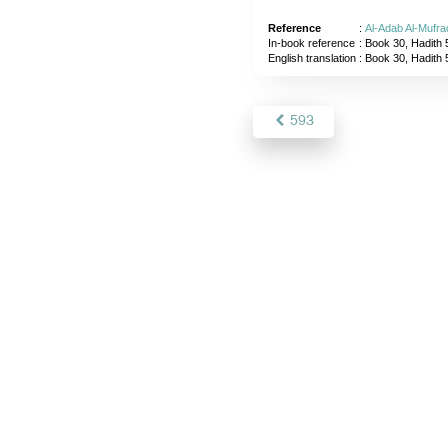
Reference
:
Al-Adab Al-Mufra
In-book reference
: Book 30, Hadith 
English translation
:
Book 30, Hadith 
593