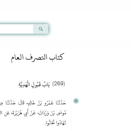
Qur'an
|
Sunnah
|
Prayer Times
|
Audio
كتاب التصرف العام
بَابُ قَبُولِ الْهَدِيَّةِ
(269)
حَدَّثَنَا عَمْرُو بْنُ خَالِدٍ، قَالَ‏:‏ حَدَّثَنَا ض
مُوسَى بْنَ وَرْدَانَ، عَنْ أَبِي هُرَيْرَةَ، عَنِ 
تَهَادُوا تَحَابُّوا‏.‏