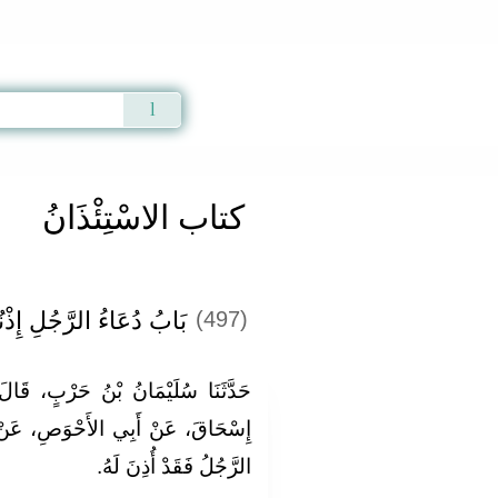
Qur'an
|
Sunnah
|
Prayer Times
|
Audio
كتاب الاسْتِئْذَانُ
بَابُ دُعَاءُ الرَّجُلِ إِذْنُ
(497)
حَدَّثَنَا سُلَيْمَانُ بْنُ حَرْبٍ، قَالَ‏:
إِسْحَاقَ، عَنْ أَبِي الأَحْوَصِ، عَنْ عَ
الرَّجُلُ فَقَدْ أُذِنَ لَهُ‏.‏