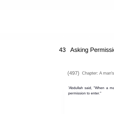
Home
»
Al-Adab Al-Mufrad
»
Asking 
43
Asking Permissi
(497)
Chapter: A man's 
'Abdullah said, "When a man
permission to enter."