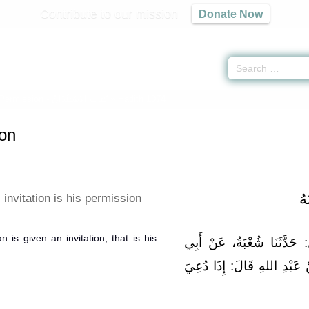
Contribute to our mission
Donate Now
Permission -
كتاب الاسْتِئْذَانُ
» Hadith 1074
on
هُ
invitation is his permission
 is given an invitation, that is his
‏ حَدَّثَنَا شُعْبَةُ، عَنْ أَبِي
بْدِ اللهِ قَالَ‏:‏ إِذَا دُعِيَ