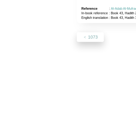
Reference
:
Al-Adab Al-Mufra
In-book reference
: Book 43, Hadith 
English translation
:
Book 43, Hadith
1073