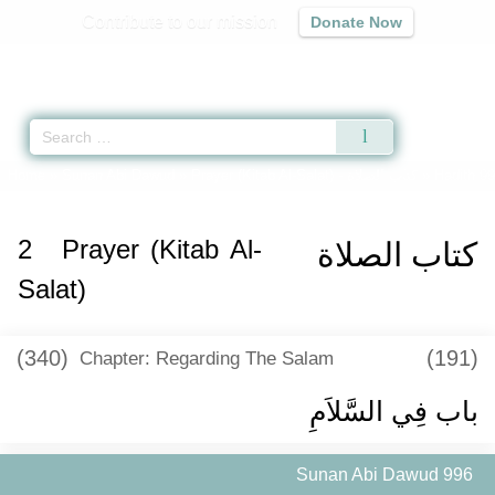
Contribute to our mission
Donate Now
Qur'an
|
Sunnah
|
Prayer Times
|
Audio
Home
»
Sunan Abi Dawud
»
Prayer (Kitab Al-Salat) -
كتاب الصلاة
» Hadith 9
2
Prayer (Kitab Al-
كتاب الصلاة
Salat)
(340)
(191)
Chapter: Regarding The Salam
باب فِي السَّلاَمِ
Sunan Abi Dawud 996