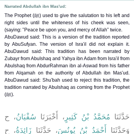
Narrated Abdullah ibn Mas'ud:
The Prophet (ﷺ) used to give the salutation to his left and
right sides until the whiteness of his cheek was seen,
(saying: "Peace be upon you, and mercy of Allah" twice.
AbuDawud said: This is a version of the tradition reported
by AbuSufyan. The version of Isra'il did not explain it.
AbuDawud said: This tradition has been narrated by
Zubayr from AbuIshaq and Yahya ibn Adam from Isra'il from
AbuIshaq from AbdurRahman ibn al-Aswad from his father
from Alqamah on the authority of Abdullah ibn Mas'ud.
AbuDawud said: Shu'bah used to reject this tradition, the
tradition narrated by AbuIshaq as coming from the Prophet
(ﷺ).
حَدَّثَنَا
مُحَمَّدُ بْنُ كَثِيرٍ
، أَخْبَرَنَا
سُفْيَانُ
، ح
وَحَدَّثَنَا
أَحْمَدُ بْنُ يُونُسَ
، حَدَّثَنَا
زَائِدَةُ
، ح