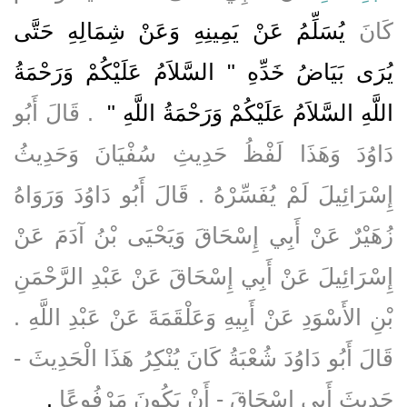
كَانَ
يُسَلِّمُ عَنْ يَمِينِهِ وَعَنْ شِمَالِهِ حَتَّى
يُرَى بَيَاضُ خَدِّهِ ‏"‏ السَّلاَمُ عَلَيْكُمْ وَرَحْمَةُ
اللَّهِ السَّلاَمُ عَلَيْكُمْ وَرَحْمَةُ اللَّهِ ‏"
‏ ‏.‏ قَالَ أَبُو
دَاوُدَ وَهَذَا لَفْظُ حَدِيثِ سُفْيَانَ وَحَدِيثُ
إِسْرَائِيلَ لَمْ يُفَسِّرْهُ ‏.‏ قَالَ أَبُو دَاوُدَ وَرَوَاهُ
زُهَيْرٌ عَنْ أَبِي إِسْحَاقَ وَيَحْيَى بْنُ آدَمَ عَنْ
إِسْرَائِيلَ عَنْ أَبِي إِسْحَاقَ عَنْ عَبْدِ الرَّحْمَنِ
بْنِ الأَسْوَدِ عَنْ أَبِيهِ وَعَلْقَمَةَ عَنْ عَبْدِ اللَّهِ ‏.‏
قَالَ أَبُو دَاوُدَ شُعْبَةُ كَانَ يُنْكِرُ هَذَا الْحَدِيثَ -
حَدِيثَ أَبِي إِسْحَاقَ - أَنْ يَكُونَ مَرْفُوعًا
‏.‏