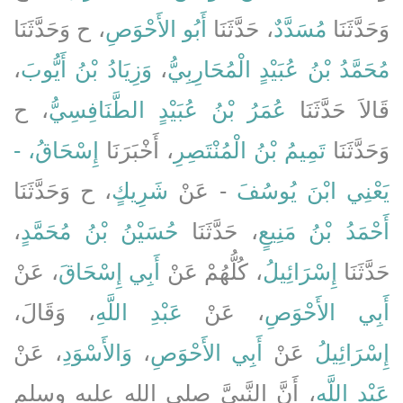
وَحَدَّثَنَا
مُسَدَّدٌ
، حَدَّثَنَا
أَبُو الأَحْوَصِ
، ح وَحَدَّثَنَا
،
وَزِيَادُ بْنُ أَيُّوبَ
،
مُحَمَّدُ بْنُ عُبَيْدٍ الْمُحَارِبِيُّ
قَالاَ حَدَّثَنَا
عُمَرُ بْنُ عُبَيْدٍ الطَّنَافِسِيُّ
، ح
وَحَدَّثَنَا
تَمِيمُ بْنُ الْمُنْتَصِرِ
، أَخْبَرَنَا
إِسْحَاقُ، -
يَعْنِي ابْنَ يُوسُفَ
- عَنْ
شَرِيكٍ
، ح وَحَدَّثَنَا
،
حُسَيْنُ بْنُ مُحَمَّدٍ
، حَدَّثَنَا
أَحْمَدُ بْنُ مَنِيعٍ
حَدَّثَنَا
إِسْرَائِيلُ
، كُلُّهُمْ عَنْ
أَبِي إِسْحَاقَ
، عَنْ
أَبِي الأَحْوَصِ
، عَنْ
عَبْدِ اللَّهِ
، وَقَالَ،
، عَنْ
وَالأَسْوَدِ
،
أَبِي الأَحْوَصِ
عَنْ
إِسْرَائِيلُ
عَبْدِ اللَّهِ
، أَنَّ النَّبِيَّ صلى الله عليه وسلم