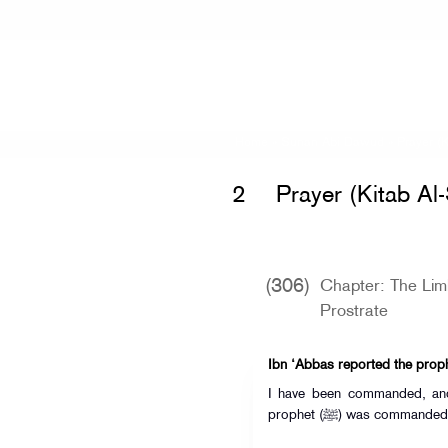
Home
»
Sunan Abi Dawud
»
Prayer (K
2
Prayer (Kitab Al-
(306)
Chapter: The Li
Prostrate
I have been commanded, and
prophet (ﷺ) was comma