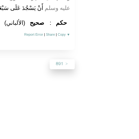
عليه وسلم
أَنْ يَسْجُدَ عَلَى سَبْعَة
(الألباني)
صحيح
:
حكم
Report Error
|
Share
|
Copy
▼
891