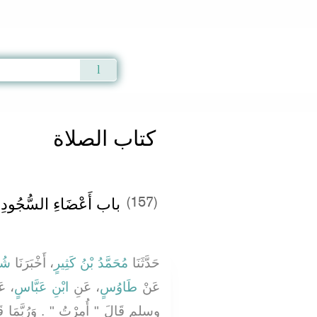
Qur'an
|
Sunnah
|
Prayer Times
|
Audio
كتاب الصلاة
باب أَعْضَاءِ السُّجُودِ
(157)
حَدَّثَنَا
مُحَمَّدُ بْنُ كَثِيرٍ
، أَخْبَرَنَا
شُع
عَنْ
طَاوُسٍ
، عَنِ
ابْنِ عَبَّاسٍ
عَنِ
وسلم قَالَ ‏"‏ أُمِرْتُ ‏"‏ ‏.‏ وَرُبَّمَا 