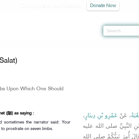
Contribute to our mission
Donate Now
itab Al-Salat) -
كتاب الصلاة
» Hadith 890
Salat)
mbs Upon Which One Should
Ibn ‘Abbas reported the prophet (ﷺ) as saying :
،
عَمْرِو بْنِ دِينَارٍ
، عَنْ
ْبَةُ
 sometimes the narrator said: Your
،  النَّبِيِّ صلى الله عليه
nded to prostrate on seven limbs.
قَالَ أُمِرَ نَبِيُّكُمْ صلى الله