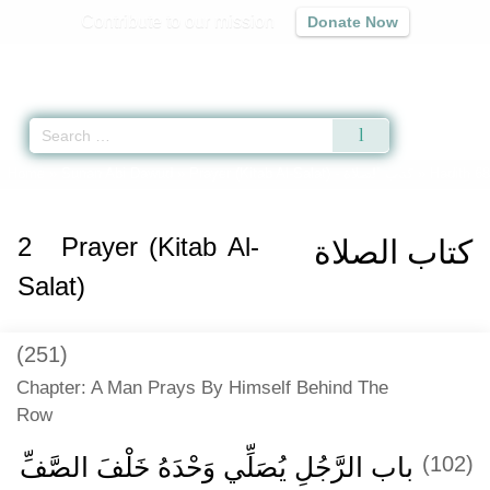
Contribute to our mission
Donate Now
Qur'an
|
Sunnah
|
Prayer Times
|
Audio
Home
»
Sunan Abi Dawud
»
Prayer (Kitab Al-Salat) -
كتاب الصلاة
» Hadith 6
2
Prayer (Kitab Al-
كتاب الصلاة
Salat)
(251)
Chapter: A Man Prays By Himself Behind The
Row
باب الرَّجُلِ يُصَلِّي وَحْدَهُ خَلْفَ الصَّفِّ
(102)