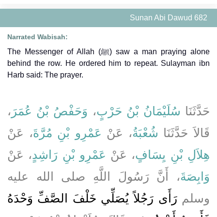
Sunan Abi Dawud 682
Narrated Wabisah:
The Messenger of Allah (ﷺ) saw a man praying alone
behind the row. He ordered him to repeat. Sulayman ibn
Harb said: The prayer.
،
وَحَفْصُ بْنُ عُمَرَ
،
سُلَيْمَانُ بْنُ حَرْبٍ
حَدَّثَنَا
قَالاَ حَدَّثَنَا
شُعْبَةُ
، عَنْ
عَمْرِو بْنِ مُرَّةَ
، عَنْ
هِلاَلِ بْنِ يِسَافٍ
، عَنْ
عَمْرِو بْنِ رَاشِدٍ
، عَنْ
وَابِصَةَ
، أَنَّ رَسُولَ اللَّهِ صلى الله عليه
وسلم
رَأَى رَجُلاً يُصَلِّي خَلْفَ الصَّفِّ وَحْدَهُ