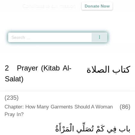
Contribute to our mission
Donate Now
Qur'an
|
Sunnah
|
Prayer Times
|
Audio
Home
»
Sunan Abi Dawud
»
Prayer (Kitab Al-Salat) -
كتاب الصلاة
» Hadith 6
2
Prayer (Kitab Al-
كتاب الصلاة
Salat)
(235)
(86)
Chapter: How Many Garments Should A Woman
Pray In?
باب فِي كَمْ تُصَلِّي الْمَرْأَةُ