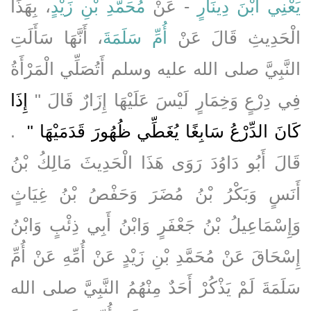
يَعْنِي ابْنَ دِينَارٍ
- عَنْ
مُحَمَّدِ بْنِ زَيْدٍ
، بِهَذَا
الْحَدِيثِ قَالَ عَنْ
أُمِّ سَلَمَةَ
، أَنَّهَا سَأَلَتِ
النَّبِيَّ صلى الله عليه وسلم أَتُصَلِّي الْمَرْأَةُ
فِي دِرْعٍ وَخِمَارٍ لَيْسَ عَلَيْهَا إِزَارٌ قَالَ ‏"‏
إِذَا
كَانَ الدِّرْعُ سَابِغًا يُغَطِّي ظُهُورَ قَدَمَيْهَا ‏"
‏ ‏.‏
قَالَ أَبُو دَاوُدَ رَوَى هَذَا الْحَدِيثَ مَالِكُ بْنُ
أَنَسٍ وَبَكْرُ بْنُ مُضَرَ وَحَفْصُ بْنُ غِيَاثٍ
وَإِسْمَاعِيلُ بْنُ جَعْفَرٍ وَابْنُ أَبِي ذِئْبٍ وَابْنُ
إِسْحَاقَ عَنْ مُحَمَّدِ بْنِ زَيْدٍ عَنْ أُمِّهِ عَنْ أُمِّ
سَلَمَةَ لَمْ يَذْكُرْ أَحَدٌ مِنْهُمُ النَّبِيَّ صلى الله