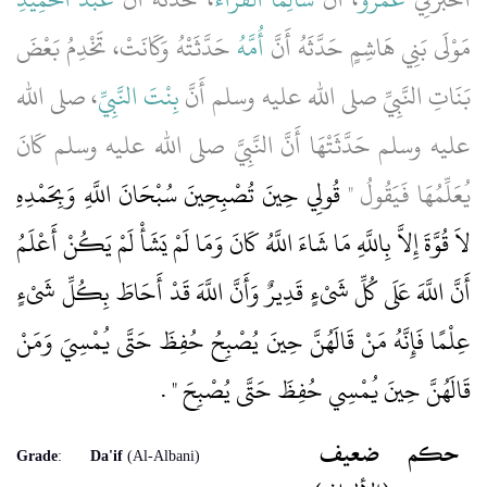
مَوْلَى بَنِي هَاشِمٍ حَدَّثَهُ أَنَّ
أُمَّهُ
حَدَّثَتْهُ وَكَانَتْ، تَخْدِمُ بَعْضَ
بَنَاتِ النَّبِيِّ صلى الله عليه وسلم أَنَّ
بِنْتَ النَّبِيِّ
، صلى الله
عليه وسلم حَدَّثَتْهَا أَنَّ النَّبِيَّ صلى الله عليه وسلم كَانَ
يُعَلِّمُهَا فَيَقُولُ ‏"‏
قُولِي حِينَ تُصْبِحِينَ سُبْحَانَ اللَّهِ وَبِحَمْدِهِ
لاَ قُوَّةَ إِلاَّ بِاللَّهِ مَا شَاءَ اللَّهُ كَانَ وَمَا لَمْ يَشَأْ لَمْ يَكُنْ أَعْلَمُ
أَنَّ اللَّهَ عَلَى كُلِّ شَىْءٍ قَدِيرٌ وَأَنَّ اللَّهَ قَدْ أَحَاطَ بِكُلِّ شَىْءٍ
عِلْمًا فَإِنَّهُ مَنْ قَالَهُنَّ حِينَ يُصْبِحُ حُفِظَ حَتَّى يُمْسِيَ وَمَنْ
قَالَهُنَّ حِينَ يُمْسِي حُفِظَ حَتَّى يُصْبِحَ ‏"
‏ ‏.‏
حكم
ضعيف
Grade
:
Da'if
(Al-Albani)