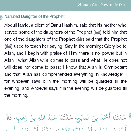
Sunan Abi Dawud 5075
Narrated Daughter of the Prophet:
AbdulHamid, a client of Banu Hashim, said that his mother who
served some of the daughters of the Prophet (ﷺ) told him that
one of the daughters of the Prophet (ﷺ) said that the Prophet
(ﷺ) used to teach her saying: Say in the morning: Glory be to
Allah, and I begin with praise of Him; there is no power but in
Allah ; what Allah wills comes to pass and what He does not
will does not come to pass; I know that Allah is Omnipotent
and that Allah has comprehended everything in knowledge" ;
for whoever says it in the morning will be guarded till the
evening, and whoever says it in the evening will be guarded till
the morning.
حَدَّثَنَا
أَحْمَدُ بْنُ صَالِحٍ
، حَدَّثَنَا
عَبْدُ اللَّهِ بْنُ وَهْبٍ
، قَالَ
أَخْبَرَنِي
عَمْرٌو
، أَنَّ
سَالِمًا الْفَرَّاءَ
، حَدَّثَهُ أَنَّ
عَبْدَ الْحَمِيدِ