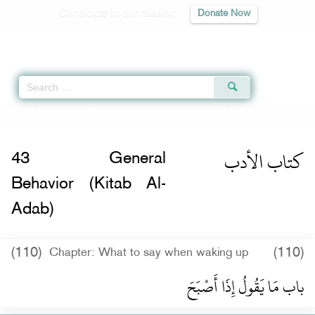
Contribute to our mission
Donate Now
Qur'an
|
Sunnah
|
Prayer Times
|
Audio
Home
»
Sunan Abi Dawud
»
General Behavior (Kitab Al-Adab) -
كتاب الأدب
» 
كتاب الأدب
43
General
Behavior (Kitab Al-
Adab)
(110)
(110)
Chapter: What to say when waking up
باب مَا يَقُولُ إِذَا أَصْبَحَ