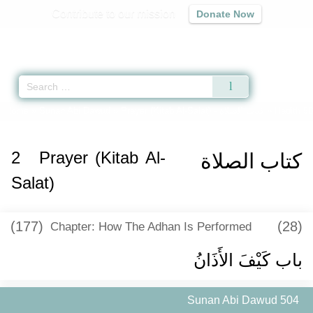
Contribute to our mission
Donate Now
Qur'an
|
Sunnah
|
Prayer Times
|
Audio
Home
»
Sunan Abi Dawud
»
Prayer (Kitab Al-Salat) -
كتاب الصلاة
» Hadith 5
2
Prayer (Kitab Al-
كتاب الصلاة
Salat)
(177)
(28)
Chapter: How The Adhan Is Performed
باب كَيْفَ الأَذَانُ
Sunan Abi Dawud 504