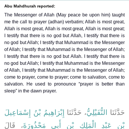
Abu Mahdhurah reported:
The Messenger of Allah (May peace be upon him) taught
me the call to prayer (adhan) verbatim; Allah is most great,
Allah is most great, Allah is most great, Allah is most great;
I testify that there is no god but Allah, I testify that there is
no god but Allah; I testify that Muhammad is the Messenger
of Allah; I testify that Muhammad is the Messenger of Allah;
I testify that there is no god but Allah. I testify that there is
no god but Allah; I testify that Muhammad is the Messenger
of Allah, I testify that Muhammad is the Messenger of Allah;
come to prayer, come to prayer; come to salvation, come to
salvation. He used to pronounce “prayer is better than
sleep” in the dawn prayer.
حَدَّثَنَا
النُّفَيْلِيُّ
، حَدَّثَنَا
إِبْرَاهِيمُ بْنُ إِسْمَاعِيلَ
بْنِ عَبْدِ الْمَلِكِ بْنِ أَبِي مَحْذُورَةَ
، قَالَ