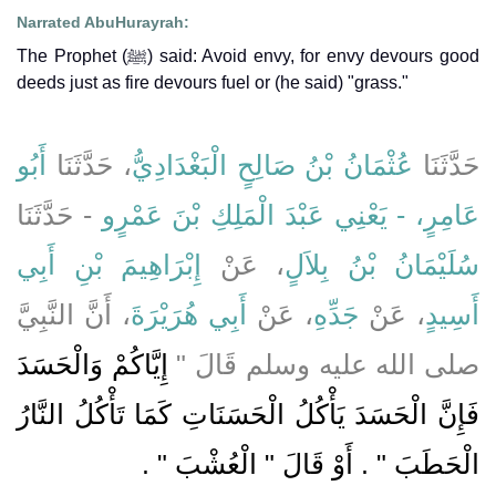
Narrated AbuHurayrah:
The Prophet (ﷺ) said: Avoid envy, for envy devours good
deeds just as fire devours fuel or (he said) "grass."
حَدَّثَنَا
عُثْمَانُ بْنُ صَالِحٍ الْبَغْدَادِيُّ
، حَدَّثَنَا
أَبُو
عَامِرٍ، - يَعْنِي عَبْدَ الْمَلِكِ بْنَ عَمْرٍو
- حَدَّثَنَا
سُلَيْمَانُ بْنُ بِلاَلٍ
، عَنْ
إِبْرَاهِيمَ بْنِ أَبِي
أَسِيدٍ
، عَنْ
جَدِّهِ
، عَنْ
أَبِي هُرَيْرَةَ
، أَنَّ النَّبِيَّ
صلى الله عليه وسلم قَالَ ‏"‏
إِيَّاكُمْ وَالْحَسَدَ
فَإِنَّ الْحَسَدَ يَأْكُلُ الْحَسَنَاتِ كَمَا تَأْكُلُ النَّارُ
الْحَطَبَ ‏"‏ ‏.‏ أَوْ قَالَ ‏"‏ الْعُشْبَ ‏"
‏ ‏.‏