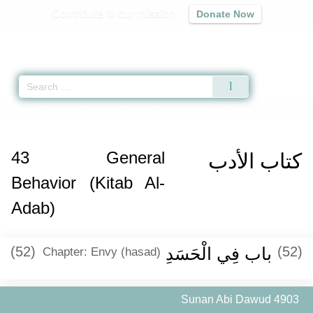
Contribute to our mission
Donate Now
Qur'an
|
Sunnah
|
Prayer Times
|
Audio
Home
»
Sunan Abi Dawud
»
General Behavior (Kitab Al-Adab) -
كتاب الأدب
»
43
General
كتاب الأدب
Behavior (Kitab Al-
Adab)
(52)
باب فِي الْحَسَدِ
(52)
Chapter: Envy (hasad)
Sunan Abi Dawud 4903