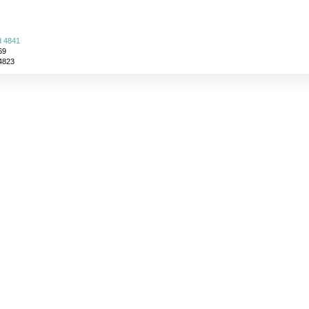
d 4841
69
 4823