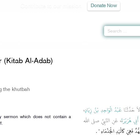
Contribute to our mission
Donate Now
Behavior (Kitab Al-Adab) -
كتاب الأدب
» Hadith 4841
 (Kitab Al-Adab)
g the khutbah
،
عَبْدُ الْوَاحِدِ بْنُ زِيَادٍ
، َ حَدَّثَنَا
أَبِي هُرَيْرَةَ
، عَنِ النَّبِيِّ صلى الله
f.
ُدٌ فَهِيَ كَالْيَدِ الْجَذْمَاءِ ‏
‏ ‏.‏