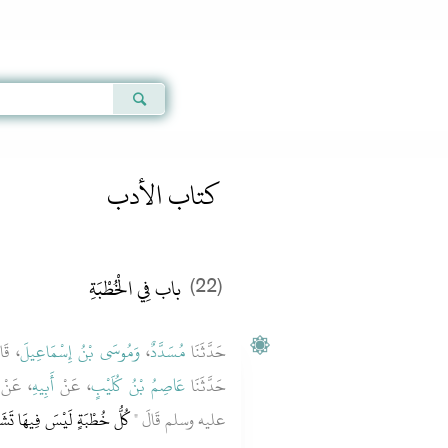
Qur'an
|
Sunnah
|
Prayer Times
|
Audio
كتاب الأدب
باب فِي الْخُطْبَةِ
(22)
قَالا
وَمُوسَى بْنُ إِسْمَاعِيلَ
،
مُسَدَّدٌ
حَدَّثَنَا
حَدَّثَنَا
عَاصِمُ بْنُ كُلَيْبٍ
، عَنْ
أَبِيهِ
، عَنْ
عليه وسلم قَالَ ‏"‏
كُلُّ خُطْبَةٍ لَيْسَ فِيهَا تَشَهّ"