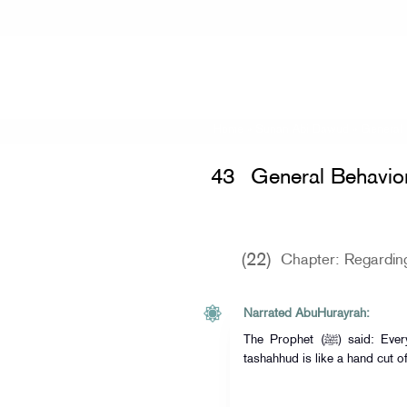
Home
»
Sunan Abi Dawud
»
General 
43
General Behavior
(22)
Chapter: Regardin
Narrated AbuHurayrah:
The Prophet (ﷺ) said: Every sermon which does not contain a
tashahhud is like a hand cut of