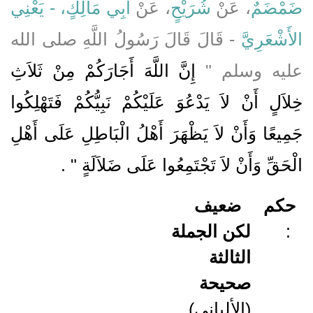
ضَمْضَمٌ
، عَنْ
شُرَيْحٍ
، عَنْ
أَبِي مَالِكٍ، - يَعْنِي
الأَشْعَرِيَّ
- قَالَ قَالَ رَسُولُ اللَّهِ صلى الله
عليه وسلم ‏"‏
إِنَّ اللَّهَ أَجَارَكُمْ مِنْ ثَلاَثِ
خِلاَلٍ أَنْ لاَ يَدْعُوَ عَلَيْكُمْ نَبِيُّكُمْ فَتَهْلِكُوا
جَمِيعًا وَأَنْ لاَ يَظْهَرَ أَهْلُ الْبَاطِلِ عَلَى أَهْلِ
الْحَقِّ وَأَنْ لاَ تَجْتَمِعُوا عَلَى ضَلاَلَةٍ ‏"
‏ ‏.‏
حكم
ضعيف
لكن الجملة
:
الثالثة
صحيحة
(الألباني)