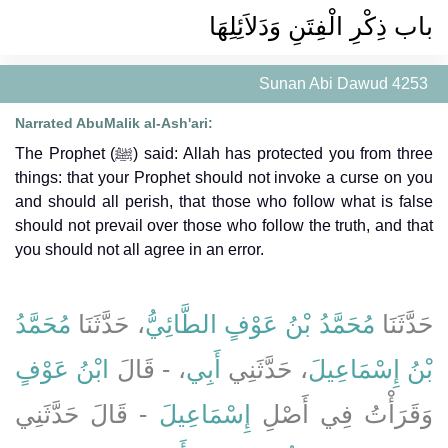
باب ذِكْرِ الْفِتَنِ وَدَلاَئِلِهَا
Sunan Abi Dawud 4253
Narrated AbuMalik al-Ash'ari:
The Prophet (ﷺ) said: Allah has protected you from three
things: that your Prophet should not invoke a curse on you
and should all perish, that those who follow what is false
should not prevail over those who follow the truth, and that
you should not all agree in an error.
حَدَّثَنَا
مُحَمَّدُ بْنُ عَوْفٍ الطَّائِيُّ
، حَدَّثَنَا
مُحَمَّدُ
بْنُ إِسْمَاعِيلَ
، حَدَّثَنِي
أَبِي
، - قَالَ
ابْنُ عَوْفٍ
وَقَرَأْتُ فِي أَصْلِ
إِسْمَاعِيلَ
- قَالَ حَدَّثَنِي