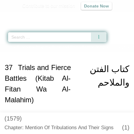
Contribute to our mission
Donate Now
Qur'an
|
Sunnah
|
Prayer Times
|
Audio
Home
»
Sunan Abi Dawud
»
Trials and Fierce Battles (Kitab Al-Fitan Wa Al
37
Trials and Fierce
كتاب الفتن
Battles (Kitab Al-
والملاحم
Fitan Wa Al-
Malahim)
(1579)
(1)
Chapter: Mention Of Tribulations And Their Signs