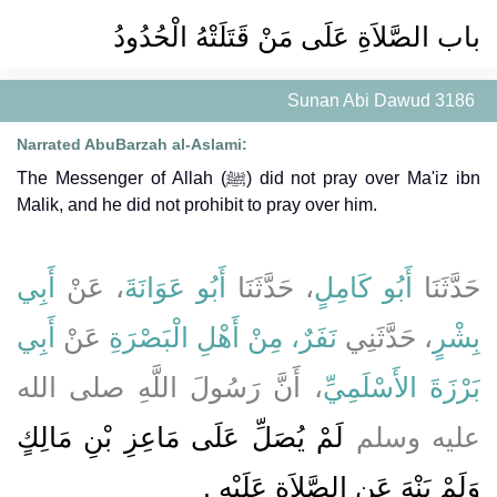
باب الصَّلاَةِ عَلَى مَنْ قَتَلَتْهُ الْحُدُودُ
Sunan Abi Dawud 3186
Narrated AbuBarzah al-Aslami:
The Messenger of Allah (ﷺ) did not pray over Ma'iz ibn
Malik, and he did not prohibit to pray over him.
حَدَّثَنَا
أَبُو كَامِلٍ
، حَدَّثَنَا
أَبُو عَوَانَةَ
، عَنْ
أَبِي
بِشْرٍ
، حَدَّثَنِي
نَفَرٌ، مِنْ أَهْلِ الْبَصْرَةِ
عَنْ
أَبِي
بَرْزَةَ الأَسْلَمِيِّ
، أَنَّ رَسُولَ اللَّهِ صلى الله
عليه وسلم
لَمْ يُصَلِّ عَلَى مَاعِزِ بْنِ مَالِكٍ
وَلَمْ يَنْهَ عَنِ الصَّلاَةِ عَلَيْهِ ‏.‏