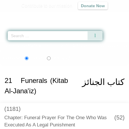
Contribute to our mission
Donate Now
Qur'an
|
Sunnah
|
Prayer Times
|
Audio
Home
»
Sunan Abi Dawud
»
Funerals (Kitab Al-Jana'iz) -
كتاب الجنائز
» Hadit
اردو
Language:
English
Urdu
21
Funerals (Kitab
كتاب الجنائز
Al-Jana'iz)
(1181)
(52)
Chapter: Funeral Prayer For The One Who Was
Executed As A Legal Punishment