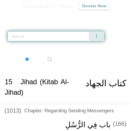
Contribute to our mission
Donate Now
Qur'an
|
Sunnah
|
Prayer Times
|
Audio
Home
»
Sunan Abi Dawud
»
Jihad (Kitab Al-Jihad) -
كتاب الجهاد
» Hadith 276
اردو
Language:
English
Urdu
15
Jihad (Kitab Al-
كتاب الجهاد
Jihad)
(1013)
Chapter: Regarding Sending Messengers
باب فِي الرُّسُلِ
(166)