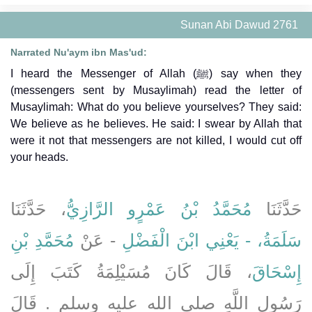
Sunan Abi Dawud 2761
Narrated Nu'aym ibn Mas'ud:
I heard the Messenger of Allah (ﷺ) say when they
(messengers sent by Musaylimah) read the letter of
Musaylimah: What do you believe yourselves? They said:
We believe as he believes. He said: I swear by Allah that
were it not that messengers are not killed, I would cut off
your heads.
حَدَّثَنَا
مُحَمَّدُ بْنُ عَمْرٍو الرَّازِيُّ
، حَدَّثَنَا
سَلَمَةُ، - يَعْنِي ابْنَ الْفَضْلِ
- عَنْ
مُحَمَّدِ بْنِ
إِسْحَاقَ
، قَالَ كَانَ مُسَيْلِمَةُ كَتَبَ إِلَى
رَسُولِ اللَّهِ صلى الله عليه وسلم ‏.‏ قَالَ