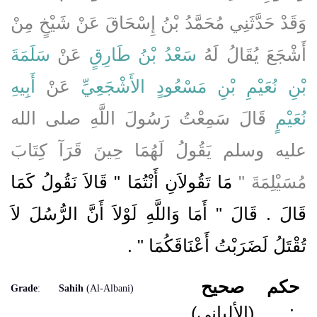
وَقَدْ حَدَّثَنِي مُحَمَّدُ بْنُ إِسْحَاقَ عَنْ شَيْخٍ مِنْ
أَشْجَعَ يُقَالُ لَهُ
سَعْدُ بْنُ طَارِقٍ
عَنْ
سَلَمَةَ
بْنِ نُعَيْمِ بْنِ مَسْعُودٍ الأَشْجَعِيِّ
عَنْ
أَبِيهِ
نُعَيْمٍ
قَالَ سَمِعْتُ رَسُولَ اللَّهِ صلى الله
عليه وسلم يَقُولُ لَهُمَا حِينَ قَرَآ كِتَابَ
مُسَيْلِمَةَ ‏"‏
مَا تَقُولاَنِ أَنْتُمَا ‏"‏ قَالاَ نَقُولُ كَمَا
قَالَ ‏.‏ قَالَ ‏"‏ أَمَا وَاللَّهِ لَوْلاَ أَنَّ الرُّسُلَ لاَ
تُقْتَلُ لَضَرَبْتُ أَعْنَاقَكُمَا ‏"
‏ ‏.‏
حكم
صحيح
Grade
:
Sahih
(Al-Albani)
(الألباني)
: