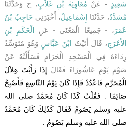
سَعِيدٍ
- عَنْ
مُعَاوِيَةَ بْنِ غَلاَبٍ
، ح وَحَدَّثَنَا
مُسَدَّدٌ
، حَدَّثَنَا
إِسْمَاعِيلُ
، أَخْبَرَنِي
حَاجِبُ بْنُ
عُمَرَ
، - جَمِيعًا الْمَعْنَى - عَنِ
الْحَكَمِ بْنِ
الأَعْرَجِ
، قَالَ أَتَيْتُ
ابْنَ عَبَّاسٍ
وَهُوَ مُتَوَسِّدٌ
رِدَاءَهُ فِي الْمَسْجِدِ الْحَرَامِ فَسَأَلْتُهُ عَنْ
صَوْمِ يَوْمِ عَاشُورَاءَ فَقَالَ
إِذَا رَأَيْتَ هِلاَلَ
الْمُحَرَّمِ فَاعْدُدْ فَإِذَا كَانَ يَوْمُ التَّاسِعِ فَأَصْبِحْ
صَائِمًا ‏.‏ فَقُلْتُ كَذَا كَانَ مُحَمَّدٌ صلى الله
عليه وسلم يَصُومُ فَقَالَ كَذَلِكَ كَانَ مُحَمَّدٌ
صلى الله عليه وسلم يَصُومُ
‏.‏