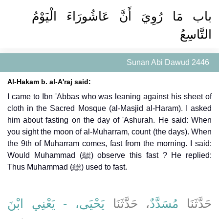
باب مَا رُوِيَ أَنَّ عَاشُورَاءَ الْيَوْمُ
التَّاسِعُ
Sunan Abi Dawud 2446
Al-Hakam b. al-A'raj said:
I came to Ibn 'Abbas who was leaning against his sheet of
cloth in the Sacred Mosque (al-Masjid al-Haram). I asked
him about fasting on the day of 'Ashurah. He said: When
you sight the moon of al-Muharram, count (the days). When
the 9th of Muharram comes, fast from the morning. I said:
Would Muhammad (ﷺ) observe this fast ? He replied:
Thus Muhammad (ﷺ) used to fast.
حَدَّثَنَا
مُسَدَّدٌ
، حَدَّثَنَا
يَحْيَى، - يَعْنِي ابْنَ