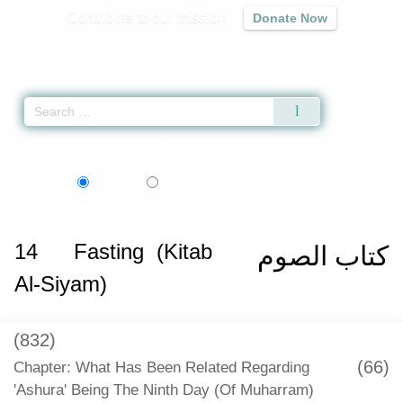
Contribute to our mission
Donate Now
Qur'an
|
Sunnah
|
Prayer Times
|
Audio
Home
»
Sunan Abi Dawud
»
Fasting (Kitab Al-Siyam) -
كتاب الصوم
» Hadith
اردو
Language:
English
Urdu
14
Fasting (Kitab
كتاب الصوم
Al-Siyam)
(832)
(66)
Chapter: What Has Been Related Regarding
'Ashura' Being The Ninth Day (Of Muharram)