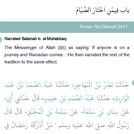
باب فِيمَنِ اخْتَارَ الصِّيَامَ
Sunan Abi Dawud 2411
Narrated Salamah b. al-Muhabbaq:
The Messenger of Allah (ﷺ) as saying: If anyone is on a
journey and Ramadan comes... He then narrated the rest of the
tradition to the same effect.
حَدَّثَنَا
نَصْرُ بْنُ الْمُهَاجِرِ
، حَدَّثَنَا
عَبْدُ الصَّمَدِ بْنُ عَبْدِ
،
أَبِي
، قَالَ حَدَّثَنِي
عَبْدُ الصَّمَدِ بْنُ حَبِيبٍ
، حَدَّثَنَا
الْوَارِثِ
عَنْ
سِنَانِ بْنِ سَلَمَةَ
، عَنْ
سَلَمَةَ بْنِ الْمُحَبَّقِ
، قَالَ قَالَ
رَسُولُ اللَّهِ صلى الله عليه وسلم ‏"‏ مَنْ أَدْرَكَهُ رَمَضَانُ فِي