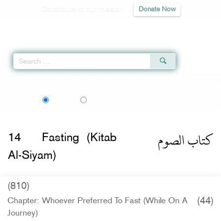
Contribute to our mission
Donate Now
Qur'an
|
Sunnah
|
Prayer Times
|
Audio
Home
»
Sunan Abi Dawud
»
Fasting (Kitab Al-Siyam) -
كتاب الصوم
» Hadith 2
اردو
Language:
English
Urdu
كتاب الصوم
14
Fasting (Kitab
Al-Siyam)
(810)
(44)
Chapter: Whoever Preferred To Fast (While On A
Journey)