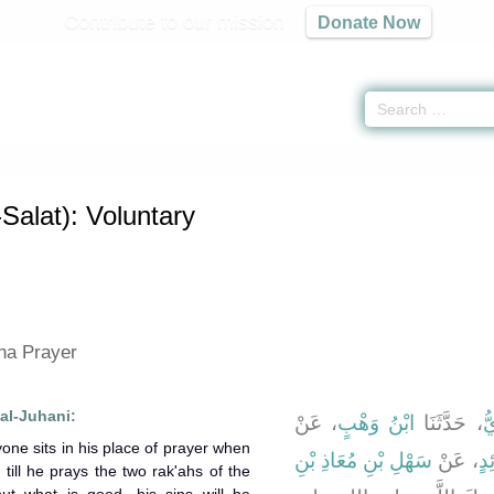
Contribute to our mission
Donate Now
Kitab Al-Salat): Voluntary Prayers -
كتاب التطوع
» Hadith 1287
-Salat): Voluntary
ha Prayer
al-Juhani:
ُّ
، حَدَّثَنَا
ابْنُ وَهْبٍ
، عَنْ
ِدٍ
، عَنْ
سَهْلِ بْنِ مُعَاذِ بْنِ
till he prays the two rak'ahs of the