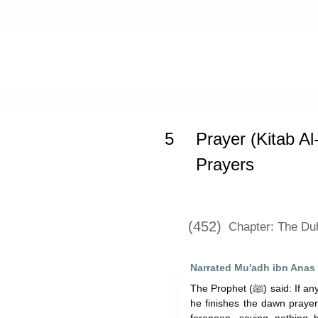
Home
»
Sunan Abi Dawud
»
Prayer (
5
Prayer (Kitab Al
Prayers
(452)
Chapter: The Du
Narrated Mu'adh ibn Anas 
The Prophet (ﷺ) said: If anyone sits in his place of prayer when
he finishes the dawn prayer 