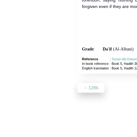
forenoon, saying nothing b
forgiven even if they are mo
Grade
:
Da'if
(Al-Albani)
Reference
:
Sunan Abi Dawu
In-book reference
: Book 5, Hadith 3
English translation
:
Book 5, Hadith 1
1286