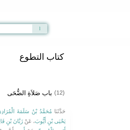
Qur'an
|
Sunnah
|
Prayer Times
|
Audio
كتاب التطوع
باب صَلاَةِ الضُّحَى
(12)
حَدَّثَنَا
مُحَمَّدُ بْنُ سَلَمَةَ الْمُرَادِي
يَحْيَى بْنِ أَيُّوبَ
، عَنْ
زَبَّانَ بْنِ فَائ