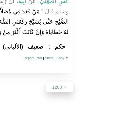
أَنَسٍ الْجُهَنِيِّ
، عَنْ
أَبِيهِ
أَنَّ رَسُ
وسلم قَالَ ‏"‏
مَنْ قَعَدَ فِي مُصَلاَّ
الصُّبْحِ حَتَّى يُسَبِّحَ رَكْعَتَىِ الضُّحَ
لَهُ خَطَايَاهُ وَإِنْ كَانَتْ أَكْثَرَ مِنْ زَ"
(الألباني)
ضعيف
:
حكم
Report Error
|
Share
|
Copy
▼
1288