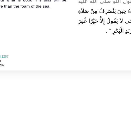
ut what is good, his sins will be
، ولَ اللَّهِ صلى الله عليه
re than the foam of the sea.
هُ حِينَ يَنْصَرِفُ مِنْ صَلاَةِ
ى لاَ يَقُولُ إِلاَّ خَيْرًا غُفِرَ
بَدِ الْبَحْرِ ‏
‏ ‏.‏
d 1287
8
282