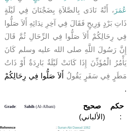
عُمَرَ
، أَنَّهُ نَادَى بِالصَّلاَةِ بِضَجْنَانَ فِي لَيْلَةٍ
ذَاتِ بَرْدٍ وَرِيحٍ فَقَالَ فِي آخِرِ نِدَائِهِ أَلاَ صَلُّوا
فِي رِحَالِكُمْ أَلاَ صَلُّوا فِي الرِّحَالِ ثُمَّ قَالَ
إِنَّ رَسُولَ اللَّهِ صلى الله عليه وسلم كَانَ
يَأْمُرُ الْمُؤَذِّنَ إِذَا كَانَتْ لَيْلَةٌ بَارِدَةٌ أَوْ ذَاتُ
مَطَرٍ فِي سَفَرٍ يَقُولُ
أَلاَ صَلُّوا فِي رِحَالِكُمْ
‏.‏
حكم
صحيح
Grade
:
Sahih
(Al-Albani)
(الألباني)
:
Reference
:
Sunan Abi Dawud 1062