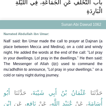
باب التَّخَلُّفِ عَنِ الْجَمَاعَةِ، فِي اللَّيْلَةِ
الْبَارِدَةِ
Sunan Abi Dawud 1062
Narrated Abdullah ibn Umar:
Nafi' said: Ibn Umar made the call to prayer at Dajnan (a
place between Mecca and Medina), on a cold and windy
night. He added the words at the end of the call: "Lo! pray
in your dwellings. Lo! pray in the dwellings." He then said:
The Messenger of Allah (ﷺ) used to command the
mu'adhdhin to announce, "Lo! pray in your dwellings." on a
cold or rainy night during journey.
حَدَّثَنَا
عُثْمَانُ بْنُ أَبِي شَيْبَةَ
، حَدَّثَنَا
أَبُو
أُسَامَةَ
، عَنْ
عُبَيْدِ اللَّهِ
، عَنْ
نَافِعٍ
، عَنِ
ابْنِ