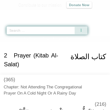
Contribute to our mission
Donate Now
Qur'an
|
Sunnah
|
Prayer Times
|
Audio
Home
»
Sunan Abi Dawud
»
Prayer (Kitab Al-Salat) -
كتاب الصلاة
» Hadith 1
2
Prayer (Kitab Al-
كتاب الصلاة
Salat)
(365)
Chapter: Not Attending The Congregational
Prayer On A Cold Night Or A Rainy Day
(216)