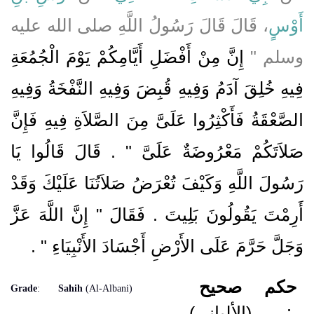
أَوْسٍ
، قَالَ قَالَ رَسُولُ اللَّهِ صلى الله عليه
وسلم ‏"‏
إِنَّ مِنْ أَفْضَلِ أَيَّامِكُمْ يَوْمَ الْجُمُعَةِ
فِيهِ خُلِقَ آدَمُ وَفِيهِ قُبِضَ وَفِيهِ النَّفْخَةُ وَفِيهِ
الصَّعْقَةُ فَأَكْثِرُوا عَلَىَّ مِنَ الصَّلاَةِ فِيهِ فَإِنَّ
صَلاَتَكُمْ مَعْرُوضَةٌ عَلَىَّ ‏"‏ ‏.‏ قَالَ قَالُوا يَا
رَسُولَ اللَّهِ وَكَيْفَ تُعْرَضُ صَلاَتُنَا عَلَيْكَ وَقَدْ
أَرِمْتَ يَقُولُونَ بَلِيتَ ‏.‏ فَقَالَ ‏"‏ إِنَّ اللَّهَ عَزَّ
وَجَلَّ حَرَّمَ عَلَى الأَرْضِ أَجْسَادَ الأَنْبِيَاءِ ‏"
‏ ‏.‏
حكم
صحيح
Grade
:
Sahih
(Al-Albani)
(الألباني)
: