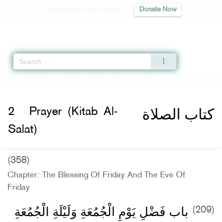
Contribute to our mission
Donate Now
Qur'an
|
Sunnah
|
Prayer Times
|
Audio
Home
»
Sunan Abi Dawud
»
Prayer (Kitab Al-Salat) -
كتاب الصلاة
» Hadith 104
كتاب الصلاة
2
Prayer (Kitab Al-
Salat)
(358)
Chapter: The Blessing Of Friday And The Eve Of
Friday
باب فَضْلِ يَوْمِ الْجُمُعَةِ وَلَيْلَةِ الْجُمُعَةِ
(209)