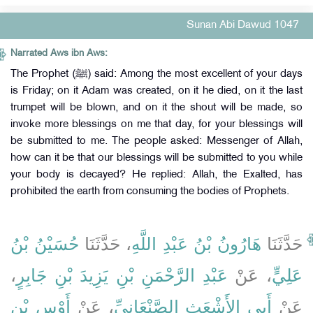
Sunan Abi Dawud 1047
Narrated Aws ibn Aws:
The Prophet (ﷺ) said: Among the most excellent of your days
is Friday; on it Adam was created, on it he died, on it the last
trumpet will be blown, and on it the shout will be made, so
invoke more blessings on me that day, for your blessings will
be submitted to me. The people asked: Messenger of Allah,
how can it be that our blessings will be submitted to you while
your body is decayed? He replied: Allah, the Exalted, has
prohibited the earth from consuming the bodies of Prophets.
حَدَّثَنَا
هَارُونُ بْنُ عَبْدِ اللَّهِ
، حَدَّثَنَا
حُسَيْنُ بْنُ
،
عَبْدِ الرَّحْمَنِ بْنِ يَزِيدَ بْنِ جَابِرٍ
، عَنْ
عَلِيٍّ
عَنْ
أَبِي الأَشْعَثِ الصَّنْعَانِيِّ
، عَنْ
أَوْسِ بْنِ