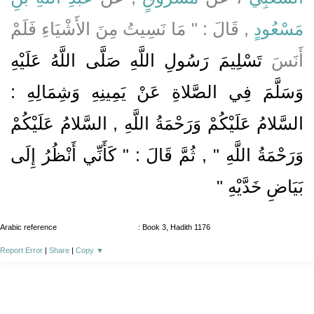
مَسْعُودٍ
, قَالَ : " مَا نَسِيتُ مِنَ الأَشْيَاءِ فَلَمْ
أَنَسَ
تَسْلِيمَ رَسُولِ اللَّهِ صَلَّى اللَّهُ عَلَيْهِ
وَسَلَّمَ فِي الصَّلاةِ عَنْ يَمِينِهِ وَشِمَالِهِ :
السَّلامُ عَلَيْكُمْ وَرَحْمَةُ اللَّهِ , السَّلامُ عَلَيْكُمْ
وَرَحْمَةُ اللَّهِ " , ثُمَّ قَالَ : " كَأَنِّي أَنْظُرُ إِلَى
بَيَاضِ خَدَّيْهِ "
Arabic reference
: Book 3, Hadith 1176
Report Error
|
Share
|
Copy
▼
About
|
News
|
Support
|
Developers
|
Contact
|
Donate