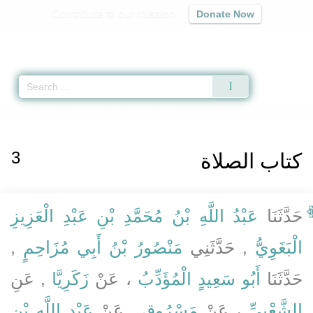
Contribute to our mission
Donate Now
Qur'an
|
Sunnah
|
Prayer Times
|
Audio
Home
»
Sunan ad-Daraqutni
» Hadith 1176
3
كتاب الصلاة
حَدَّثَنَا
عَبْدُ اللَّهِ بْنُ مُحَمَّدِ بْنِ عَبْدِ الْعَزِيزِ
الْبَغَوِيُّ
, حَدَّثَنِي
مَنْصُورُ بْنُ أَبِي مُزَاحِمٍ
,
حَدَّثَنَا
أَبُو سَعِيدٍ الْمُؤَدِّبُ
، عَنْ
زَكَرِيَّا
, عَنِ
الشَّعْبِيِّ
، عَنْ
مَسْرُوقٍ
, عَنْ
عَبْدِ اللَّهِ بْنِ