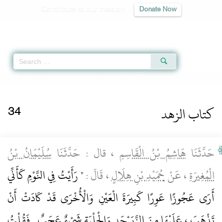
Contribute to our mission
Donate Now
Qur'an
|
Sunnah
|
Prayer Times
|
Audio
Home
»
Musannaf Ibn Abi Shayba
» Hadith 34976
كتاب الزهد
34
حَدَّثَنَا
هَاشِمُ بْنُ الْقَاسِمِ
، قال : حَدَّثَنَا
سُلَيْمَانُ بْنُ
الْمُغِيرَةِ
، عَنْ
حُمَيْدِ بْنِ هِلَالٍ
، قَالَ :
" رَأَيْتُ فِي النَّوْمِ كَأَنِّي
أَرَى عَجُوزًا عَوِرًا كَبِيرَةَ الْعَيْنِ وَالْأُخْرَى قَدْ كَادَتْ أَنْ
تَذْهَبَ ، عَلَيْهَا مِنَ الزَّبَرْجَدِ وَالْحِلْيَةِ شَيْءٌ عَجَبٌ , فَقُلْتُ