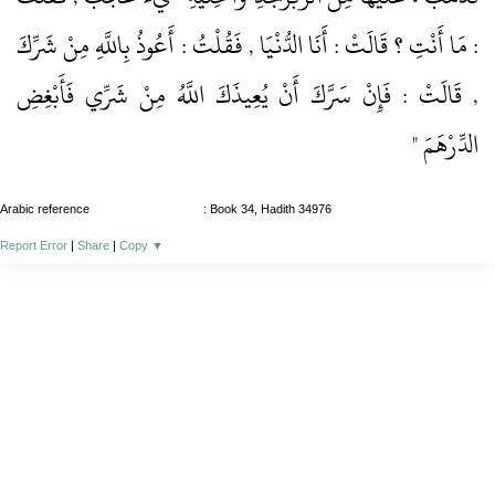
: مَا أَنْتِ ؟ قَالَتْ : أَنَا الدُّنْيَا , فَقُلْتُ : أَعُوذُ بِاللَّهِ مِنْ شَرِّكَ
, قَالَتْ : فَإِنْ سَرَّكَ أَنْ يُعِيذَكَ اللَّهُ مِنْ شَرِّي فَأَبْغِضِ
الدِّرْهَمَ "
Arabic reference
: Book 34, Hadith 34976
Report Error
|
Share
|
Copy
▼
About
|
News
|
Support
|
Developers
|
Contact
|
Donate