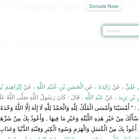
Contribute to our mission
Donate Now
Hadith 28701
 عَلِيٍّ
، عَنْ
زَائِدَةَ
، عَنِ
الْحَسَنِ بْنِ عُبَيْدِ اللَّهِ
، عَنْ
إبْرَاهِيمَ بْ
 بْنِ يَزِيدَ
، عَنْ
عَبْدِ اللَّهِ
، قَالَ : كَانَ رَسُولُ اللَّهِ صَلَّى اللَّهُ عَلَيْ
" أَمْسَيْنَا وَأَمْسَى الْمُلْكُ لِلَّهِ وَالْحَمْدُ لِلَّهِ لَا إِلَهَ إلَّا اللَّهُ وَحْدَ
 أَسْأَلُكَ مِنْ خَيْرِ هَذِهِ اللَّيْلَةِ وَخَيْرِ مَا فِيهَا , وَأَعُوذُ بِكَ مِنْ شَرِّهَ
ِي أَعُوذُ بِكَ مِنْ الْكَسَلِ وَالْهَرَمِ وَسُوءِ الْكِبَرِ وَفِتْنَةِ الدُّنْيَا وَعَذَابِ 