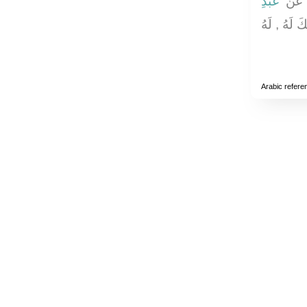
عَنْ
عَبْدِ
كَ لَهُ , لَهُ
Arabic refere