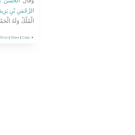
وَقَالَ
الْحَسَنُ بْن
الرَّحْمَنِ بْنِ يَزِيدَ
الْمُلْكُ وَلَهُ الْحَ
 Error
|
Share
|
Copy
▼