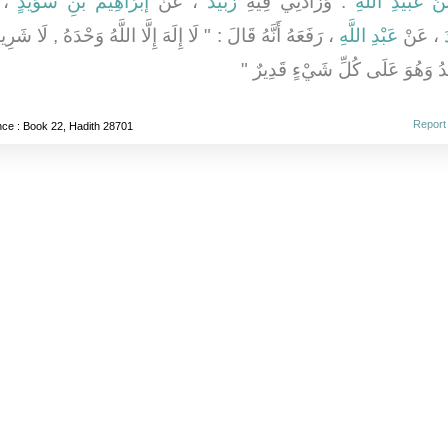
ُ عُبَيْدِ اللَّهِ
: وَزَادَنِي فِيهِ
زُبَيْدٌ
، عَنْ
إبْرَاهِيمَ بْنِ سُوَيْدٍ
، 
، عَنْ
عَبْدِ اللَّهِ
، رَفَعَهُ أَنَّهُ قَالَ : " لَا إِلَهَ إِلَّا اللَّهُ وَحْدَهُ , لَا شَرِي
مْدُ وَهُوَ عَلَى كُلِّ شَيْءٍ قَدِيرٌ "
Report
nce
: Book 22, Hadith 28701