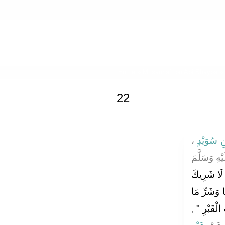
Home
»
Musannaf Ibn Abi Shayba
» 
22
نِ سُوَيْدٍ
،
هِ وَسَلَّمَ
هُ لَا شَرِيكَ
ا وَشَرِّ مَا
الْقَبْرِ "
,