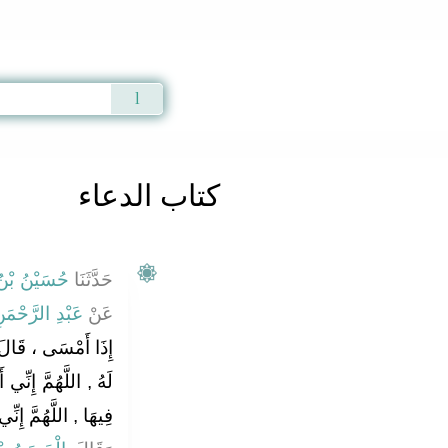
Qur'an
|
Sunnah
|
Prayer Times
|
Audio
كتاب الدعاء
حَدَّثَنَا
حُسَيْنُ بْنُ
عَنْ
عَبْدِ الرَّحْمَنِ
إِذَا أَمْسَى ، قَالَ : 
لَهُ , اللَّهُمَّ إِنِّي
فِيهَا , اللَّهُمَّ إِنّ