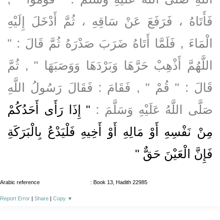
فَأَتَاهُ ، فَرَفَعَ عَنْ سَاقِهِ ، ثُمَّ أَدْخَلَ إِلَيْهِ
الْمَاءَ , فَلَمَّا أَتَاهُ ضَرَبَ صَدْرَهُ ثُمَّ قَالَ : "
اللَّهُمَّ أَذْهِبْ حَرَّهَا وَبَرْدَهَا وَوَصَبَهَا " , ثُمَّ
قَالَ : " قُمْ " , فَقَامَ : فَقَالَ رَسُولُ اللَّهِ
صَلَّى اللَّهُ عَلَيْهِ وَسَلَّمَ :
" إِذَا رَأَى أَحَدُكُمْ
مِنْ نَفْسِهِ أَوْ مَالِهِ أَوْ أَخِيهِ فَلْيَدْعُ بِالْبَرَكَةِ
فَإِنَّ الْعَيْنَ حَقٌّ "
Arabic reference
: Book 13, Hadith 22985
Report Error
|
Share
|
Copy
▼