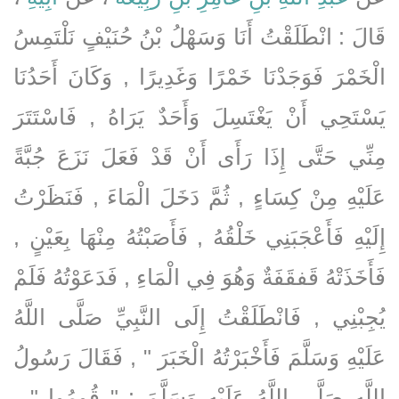
قَالَ : انْطَلَقْتُ أَنَا وَسَهْلُ بْنُ حُنَيْفٍ نَلْتَمِسُ
الْخَمْرَ فَوَجَدْنَا خَمْرًا وَغَدِيرًا , وَكَانَ أَحَدُنَا
يَسْتَحِي أَنْ يَغْتَسِلَ وَأَحَدٌ يَرَاهُ , فَاسْتَتَرَ
مِنِّي حَتَّى إِذَا رَأَى أَنْ قَدْ فَعَلَ نَزَعَ جُبَّةً
عَلَيْهِ مِنْ كِسَاءٍ , ثُمَّ دَخَلَ الْمَاءَ , فَنَظَرْتُ
إِلَيْهِ فَأَعْجَبَنِي خَلْقُهُ , فَأَصَبْتُهُ مِنْهَا بِعَيْنٍ ,
فَأَخَذَتْهُ قَفقَفَةٌ وَهُوَ فِي الْمَاءِ , فَدَعَوْتُهُ فَلَمْ
يُجِبْنِي , فَانْطَلَقْتُ إِلَى النَّبِيِّ صَلَّى اللَّهُ
عَلَيْهِ وَسَلَّمَ فَأَخْبَرْتُهُ الْخَبَرَ " , فَقَالَ رَسُولُ
اللَّهِ صَلَّى اللَّهُ عَلَيْهِ وَسَلَّمَ : " قُومُوا " ,