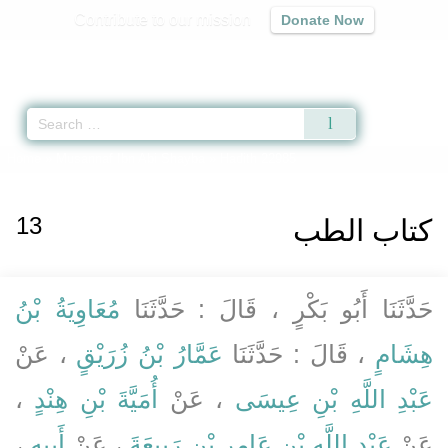
Contribute to our mission
Donate Now
Qur'an
|
Sunnah
|
Prayer Times
|
Audio
Home
»
Musannaf Ibn Abi Shayba
» Hadith 22985
13
كتاب الطب
حَدَّثَنَا أَبُو بَكْرٍ ، قَالَ : حَدَّثَنَا
مُعَاوِيَةُ بْنُ
هِشَامٍ
، قَالَ : حَدَّثَنَا
عَمَّارُ بْنُ زُرَيْقٍ
، عَنْ
عَبْدِ اللَّهِ بْنِ عِيسَى
، عَنْ
أُمَيَّةَ بْنِ هِنْدٍ
،
عَنْ
عَبْدِ اللَّهِ بْنِ عَامِرِ بْنِ رَبِيعَةَ
، عَنْ
أَبِيهِ
،