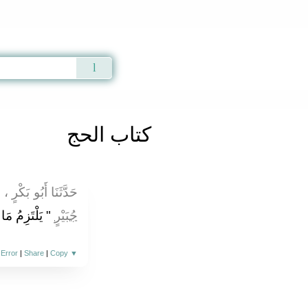
Qur'an
|
Sunnah
|
Prayer Times
|
Audio
كتاب الحج
حَدَّثَنَا أَبُو بَكْرٍ ،
جُبَيْرٍ
يَلْتَزِمُ مَا "
 Error
|
Share
|
Copy
▼