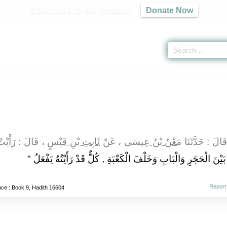
Contribute to our mission
Donate Now
Hadith 16604
 قَالَ : حَدَّثَنَا
مَعْنُ بْنُ عِيسَى
، عَنْ
ثَابِتِ بْنِ قَيْسٍ
قَالَ : رَأَيْتُ
"  بَيْنَ الْحَجَرِ وَالْبَابِ وَخَلْفَ الْكَعْبَةِ , كُلٌّ قَدْ رَأَيْتُهُ يَفْعَلُ
Report
nce
: Book 9, Hadith 16604