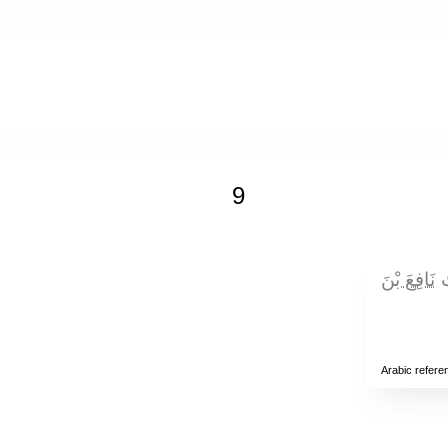
Home
»
Musannaf Ibn Abi Shayba
» 
9
، 
نَافِعَ بْنَ
Arabic refere