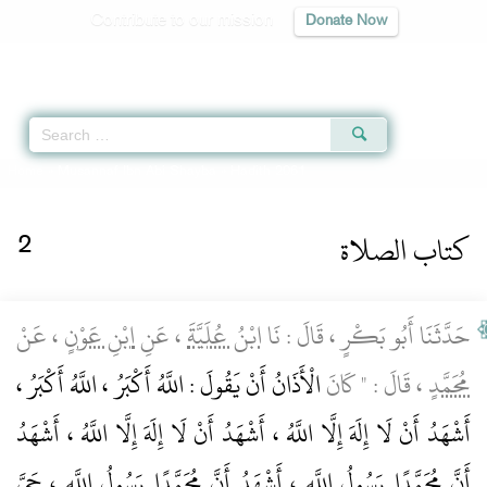
Contribute to our mission
Donate Now
Qur'an
|
Sunnah
|
Prayer Times
|
Audio
Home
»
Musannaf Ibn Abi Shayba
» Hadith 2061
كتاب الصلاة
2
حَدَّثَنَا أَبُو بَكْرٍ ، قَالَ : نَا
ابْنُ عُلَيَّةَ
، عَنِ
ابْنِ عَوْنٍ
، عَنْ
مُحَمَّدٍ
، قَالَ : " كَانَ
الْأَذَانُ أَنْ يَقُولَ : اللَّهُ أَكْبَرُ ، اللَّهُ أَكْبَرُ ،
أَشْهَدُ أَنْ لَا إِلَهَ إِلَّا اللَّهُ ، أَشْهَدُ أَنْ لَا إِلَهَ إِلَّا اللَّهُ ، أَشْهَدُ
أَنَّ مُحَمَّدًا رَسُولُ اللَّهِ ، أَشْهَدُ أَنَّ مُحَمَّدًا رَسُولُ اللَّهِ ، حَيَّ