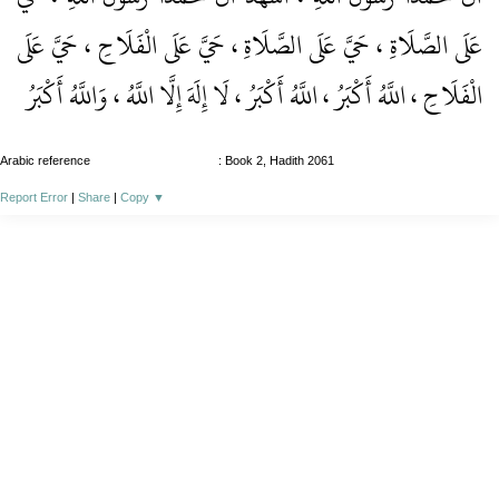
عَلَى الصَّلَاةِ ، حَيَّ عَلَى الصَّلَاةِ ، حَيَّ عَلَى الْفَلَاحِ ، حَيَّ عَلَى
الْفَلَاحِ ، اللَّهُ أَكْبَرُ ، اللَّهُ أَكْبَرُ ، لَا إِلَهَ إِلَّا اللَّهُ ، وَاللَّهُ أَكْبَرُ
Arabic reference
: Book 2, Hadith 2061
Report Error
|
Share
|
Copy
▼
About
|
News
|
Support
|
Developers
|
Contact
|
Donate