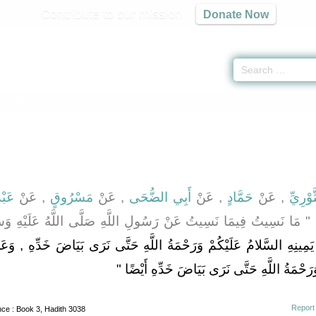
Contribute to our mission
Donate Now
 Hadith 3038
َوْرِيِّ
, عَنْ
حَمَّادٍ
, عَنْ
أَبِي الضُّحَى
, عَنْ
مَسْرُوقٍ
, عَنْ
عَبْد
 مَا نَسِيتُ فِيمَا نَسِيتُ عَنْ رَسُولِ اللَّهِ صَلَّى اللَّهُ عَلَيْهِ وَسَلَّ
يَمِينِهِ السَّلامُ عَلَيْكُمْ وَرَحْمَةُ اللَّهِ حَتَّى نَرَى بَيَاضَ خَدِّهِ , وَعَ
رَحْمَةُ اللَّهِ حَتَّى نَرَى بَيَاضَ خَدِّهِ أَيْضًا "
Report
nce
: Book 3, Hadith 3038