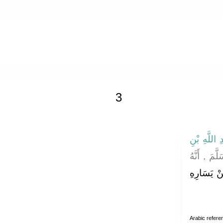
Home
»
Musannaf `Abd ar-Razzaq
»
3
ِ اللَّهِ بْنِ
مَ , أَنَّهُ
نْ يَسَارِهِ
Arabic refere