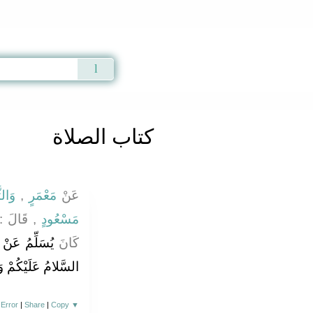
Qur'an
|
Sunnah
|
Prayer Times
|
Audio
كتاب الصلاة
عَنْ
مَعْمَرٍ
,
وَالثّ
مَسْعُودٍ
, قَالَ : "
كَانَ
يُسَلِّمُ عَنْ 
السَّلامُ عَلَيْكُمْ وَ
 Error
|
Share
|
Copy
▼