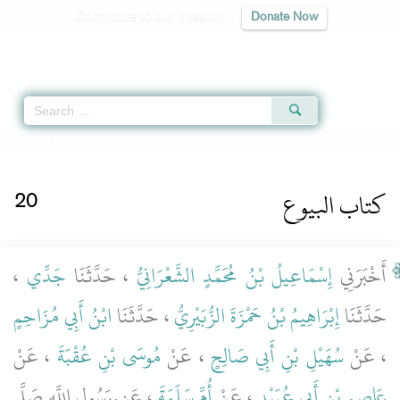
Contribute to our mission
Donate Now
Qur'an
|
Sunnah
|
Prayer Times
|
Audio
Home
»
Mustadrak al-Hakim
» Hadith 2150
كتاب البيوع
20
أَخْبَرَنِي
إِسْمَاعِيلُ بْنُ مُحَمَّدٍ الشَّعْرَانِيُّ
، حَدَّثَنَا
جَدِّي
،
حَدَّثَنَا
إِبْرَاهِيمُ بْنُ حَمْزَةَ الزُّبَيْرِيُّ
، حَدَّثَنَا
ابْنُ أَبِي مُزَاحِمٍ
، عَنْ
سُهَيْلِ بْنِ أَبِي صَالِحٍ
، عَنْ
مُوسَى بْنِ عُقْبَةَ
، عَنْ
عَاصِمِ بْنِ أَبِي عُبَيْدٍ
، عَنْ
أُمِّ سَلَمَةَ
، عَن ْرَسُولِ اللَّهِ صَلَّى