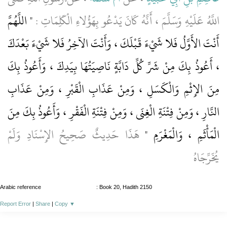
اللَّهُ عَلَيْهِ وَسَلَّمَ ، أَنَّهُ كَانَ يَدْعُو بِهَؤُلاءِ الْكَلِمَاتِ :
" اللَّهُمَّ
أَنْتَ الأَوَّلُ فَلا شَيْءَ قَبْلَكَ ، وَأَنْتَ الآخِرُ فَلا شَيْءَ بَعْدَكَ
، أَعُوذُ بِكَ مِنْ شَرِّ كُلِّ دَابَّةٍ نَاصِيَتُهَا بِيَدِكَ ، وَأَعُوذُ بِكَ
مِنَ الإِثْمِ وَالْكَسَلِ ، وَمِنْ عَذَابِ الْقَبْرِ ، وَمِنْ عَذَابِ
النَّارِ ، وَمِنْ فِتْنَةِ الْغِنَى ، وَمِنْ فِتْنَةِ الْفَقْرِ ، وَأَعُوذُ بِكَ مِنَ
الْمَأْثَمِ ، وَالْمَغْرَمِ "
هَذَا حَدِيثٌ صَحِيحُ الإِسْنَادِ وَلَمْ
يُخَرِّجَاهُ
Arabic reference
: Book 20, Hadith 2150
Report Error
|
Share
|
Copy
▼