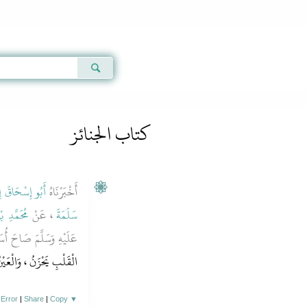
Qur'an
|
Sunnah
|
Prayer Times
|
Audio
كتاب الجنائز
أَخْبَرْنَاهُ
أَبُو إِسْحَاقَ إ
سَلَمَةَ
، عَنْ
مُحَمَّدِ ب
عَلَيْهِ وَسَلَّمَ صَاحَ أُسَا
الْقَلْبِ يَحْزَنُ ، وَالْعَي
 Error
|
Share
|
Copy
▼