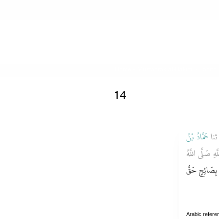
Home
»
Mustadrak al-Hakim
» Hadith
14
ثنا
حَمَّادُ بْنُ
هِ صَلَّى اللَّهُ
بِصَائِحٍ حَقُّ
Arabic refere