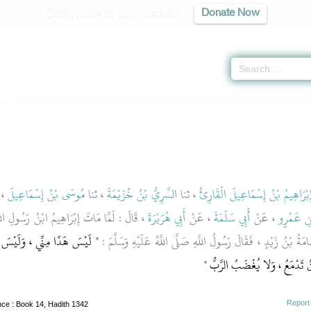
Contribute to our mission
Donate Now
 1342
ِبْرَاهِيمُ بْنُ إِسْمَاعِيلَ الْقَارِئُ
، ثنا
السَّرِيُّ بْنُ خُزَيْمَةَ
، ثنا
مُوسَى بْنُ إِسْمَاعِيلَ
، 
ْنِ عَمْرٍو
، عَنْ
أَبِي سَلَمَةَ
، عَنْ
أَبِي هُرَيْرَةَ
، قَالَ : لَمَّا مَاتَ إِبْرَاهِيمُ ابْنُ رَسُولِ اللَّ
مَةُ بْنُ زَيْدٍ ، فَقَالَ رَسُولُ اللَّهِ صَلَّى اللَّهُ عَلَيْهِ وَسَلَّمَ :
" لَيْسَ هَذَا مِنِّي ، وَلَيْسَ 
ْنُ تَدْمَعُ ، وَلا يُغْضَبُ الرَّبُّ "
Report
nce
: Book 14, Hadith 1342