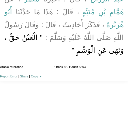
هَمَّامِ بْنِ مُنَبِّهٍ
، قَالَ : هَذَا مَا حَدَّثَنَا
أَبُو
هُرَيْرَةَ
، فَذَكَرَ أَحَادِيثَ ، قَالَ : وَقَالَ رَسُولُ
اللَّهِ صَلَّى اللَّهُ عَلَيْهِ وَسَلَّمَ :
" الْعَيْنُ حَقٌّ ،
وَنَهَى عَنِ الْوَشْمِ "
Arabic reference
: Book 45, Hadith 5503
Report Error
|
Share
|
Copy
▼
About
|
News
|
Support
|
Developers
|
Contact
|
Donate