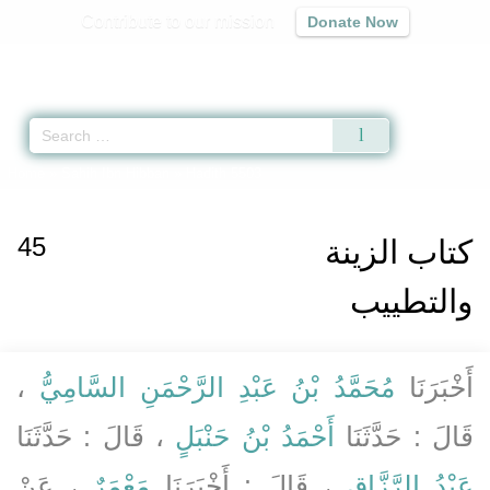
Contribute to our mission
Donate Now
Qur'an
|
Sunnah
|
Prayer Times
|
Audio
Home
»
Sahih Ibn Hibban
» Hadith 5503
45
كتاب الزينة
والتطييب
أَخْبَرَنَا
مُحَمَّدُ بْنُ عَبْدِ الرَّحْمَنِ السَّامِيُّ
،
قَالَ : حَدَّثَنَا
أَحْمَدُ بْنُ حَنْبَلٍ
، قَالَ : حَدَّثَنَا
عَبْدُ الرَّزَّاقِ
، قَالَ : أَخْبَرَنَا
مَعْمَرٌ
، عَنْ