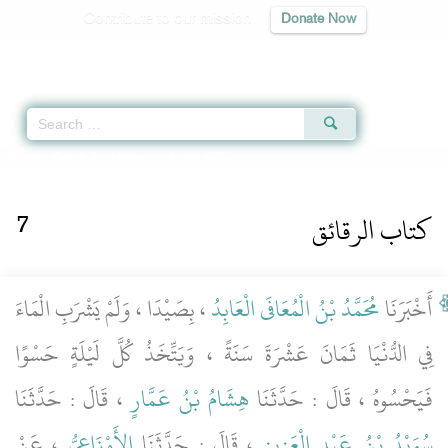
Contribute to our mission
Donate Now
Qur'an
|
Sunnah
|
Prayer Times
|
Audio
Home
»
Sahih Ibn Hibban
» Hadith 935
كتاب الرقائق
7
أَخْبَرَنَا
مُحَمَّدُ بْنُ الْمُعَافَى الْعَابِدُ
، بِصَيْدَا ، وَلَمْ يَشْرَبِ الْمَاءَ
فِي الدُّنْيَا ثَمَانَ عَشْرَةَ سَنَةً ، وَيَتِّخَذُ كُلَّ لَيْلَةٍ حَسْوًا
فَيَحْسُوهُ ، قَالَ : حَدَّثَنَا
هِشَامُ بْنُ عَمَّارٍ
، قَالَ : حَدَّثَنَا
سُوَيْدُ بْنُ عَبْدِ الْعَزِيزِ
، قَالَ : حَدَّثَنَا
الأَوْزَاعِيُّ
، عَنْ