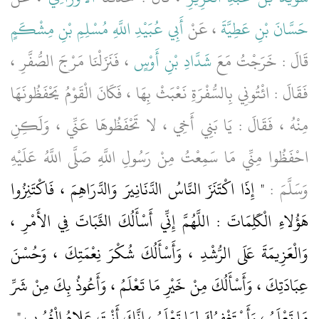
حَسَّانَ بْنِ عَطِيَّةَ
، عَنْ
أَبِي عُبَيْدِ اللَّهِ مُسْلِمِ بْنِ مِشْكَمٍ
قَالَ : خَرَجْتُ مَعَ
شَدَّادِ بْنِ أَوْسٍ
، فَنَزَلْنَا مَرْجَ الصُّفَّرِ ،
فَقَالَ : ائْتُونِي بِالسُّفْرَةِ نَعْبَثْ بِهَا ، فَكَانَ الْقَوْمُ يَحْفَظُونَهَا
مِنْهُ ، فَقَالَ : يَا بَنِي أَخِي ، لا تَحْفَظُوهَا عَنِّي ، وَلَكِنِ
احْفَظُوا مِنِّي مَا سَمِعْتُ مِنْ رَسُولِ اللَّهِ صَلَّى اللَّهُ عَلَيْهِ
وَسَلَّمَ :
" إِذَا اكْتَنَزَ النَّاسُ الدَّنَانِيرَ وَالدَّرَاهِمَ ، فَاكْتَنِزُوا
هَؤُلاءِ الْكَلِمَاتَ : اللَّهُمَّ إِنِّي أَسْأَلُكَ الثَّبَاتَ فِي الأَمْرِ ،
وَالْعَزِيمَةَ عَلَى الرُّشْدِ ، وَأَسْأَلُكَ شُكْرَ نِعْمَتِكَ ، وَحُسْنَ
عِبَادَتِكَ ، وَأَسْأَلُكَ مِنْ خَيْرِ مَا تَعْلَمُ ، وَأَعُوذُ بِكَ مِنْ شَرِّ
مَا تَعْلَمُ ، وَأَسْتَغْفِرُكَ لِمَا تَعْلَمُ ، إِنَّكَ أَنْتَ عَلامُ الْغُيُوبِ "