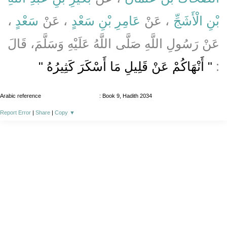
بْنِ الْأَشَجِّ
، عَنْ
عَامِرِ بْنِ سَعْدٍ
، عَنْ
سَعْدٍ
،
عَنْ رَسُولِ اللَّهِ صَلَّى اللَّهُ عَلَيْهِ وَسَلَّمَ، قَالَ
:
" أَنْهَاكُمْ عَنْ قَلِيلِ مَا أَسْكَرَ كَثِيرُهُ "
Arabic reference
: Book 9, Hadith 2034
Report Error
|
Share
|
Copy
▼
About
|
News
|
Support
|
Developers
|
Contact
|
Donate