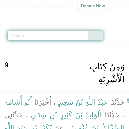
Contribute to our mission
Donate Now
Qur'an
|
Sunnah
|
Prayer Times
|
Audio
Home
»
Sunan ad-Darimi
» Hadith 2034
9
وَمِنْ كِتَابِ
الْأَشْرِبَةِ
حَدَّثَنَا
عَبْدُ اللَّهِ بْنُ سَعِيدٍ
، أَخْبَرَنَا
أَبُو أُسَامَةَ
، حَدَّثَنَا
الْوَلِيدُ بْنُ كَثِيرِ بْنِ سِنَانٍ
، حَدَّثَنِي
الضَّحَّاكُ بْنُ عُثْمَانَ
، عَنْ
بُكَيْرِ بْنِ عَبْدِ اللَّهِ