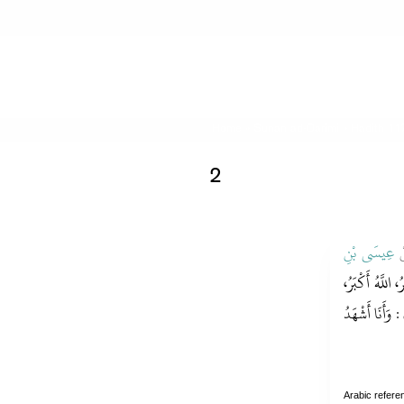
Home
»
Sunan ad-Darimi
» Hadith 11
2
ْ
عِيسَى بْنِ
ُ، اللَّهُ أَكْبَرُ،
 : وَأَنَا أَشْهَدُ
Arabic refere