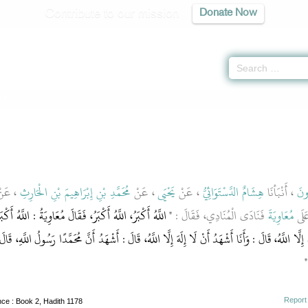
Contribute to our mission
Donate Now
78
ُونَ
، أَنْبَأنَا
هِشَامٌ الدَّسْتَوَائِيُّ
، عَنْ
يَحْيَى
، عَنْ
مُحَمَّدِ بْنِ إِبْرَاهِيمَ بْنِ الْحَارِثِ
، عَن
َلَى
مُعَاوِيَةَ
فَنَادَى الْمُنَادِي، فَقَالَ :
" اللَّهُ أَكْبَرُ، اللَّهُ أَكْبَرُ، فَقَالَ مُعَاوِيَةُ : اللَّهُ أَكْبَر
ِلَّا اللَّهُ، قَالَ : وَأَنَا أَشْهَدُ أَنْ لَا إِلَهَ إِلَّا اللَّهُ، قَالَ : أَشْهَدُ أَنَّ مُحَمَّدًا رَسُولُ اللَّهِ، قَالَ
"
Report
nce
: Book 2, Hadith 1178