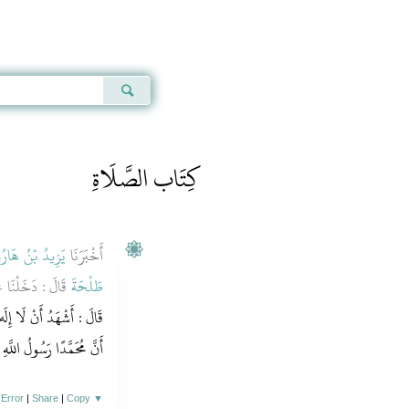
Qur'an
|
Sunnah
|
Prayer Times
|
Audio
كِتَاب الصَّلَاةِ
أَخْبَرَنَا
يَزِيدُ بْنُ هَار
طَلْحَةَ
قَالَ : دَخَلْنَا ع
قَالَ : أَشْهَدُ أَنْ لَا إِلَه إ
أَنَّ مُحَمَّدًا رَسُولُ اللَّهِ 
 Error
|
Share
|
Copy
▼