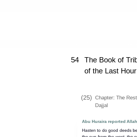
Home
»
Sahih Muslim
»
The Book of
54
The Book of Tri
of the Last Hour
(25)
Chapter: The Rest
Dajjal
Hasten to do good deeds bef
the sun from the west, the s