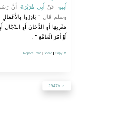
أَبِيهِ
، عَنْ
أَبِي هُرَيْرَةَ
أَنَّ رَسُو
وسلم قَالَ ‏"‏
بَادِرُوا بِالأَعْمَال
مَغْرِبِهَا أَوِ الدُّخَانَ أَوِ الدَّجَّالَ أَو
أَوْ أَمْرَ الْعَامَّةِ ‏"
‏ ‏.‏
Report Error
|
Share
|
Copy
▼
2947b