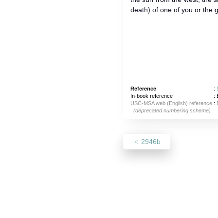
death) of one of you or the g
Reference
:
In-book reference
: 
USC-MSA web (English) reference
:
(deprecated numbering scheme)
2946b