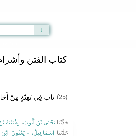
Qur'an
|
Sunnah
|
Prayer Times
|
Audio
th 2947 a
كتاب الفتن وأشرا
باب فِي بَقِيَّةٍ مِنْ أَحَاد
(25)
وَقُتَيْبَةُ بْ
،
يَحْيَى بْنُ أَيُّوبَ
حَدَّثَنَا
حَدَّثَنَا
إِسْمَاعِيلُ، - يَعْنُونَ ابْنَ 