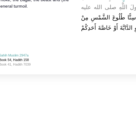
eneral turmoil.
، لَ اللَّهِ صلى الله عليه
ِ سِتًّا طُلُوعَ الشَّمْسِ مِنْ
ِ الدَّابَّةَ أَوْ خَاصَّةَ أَحَدِكُمْ
Sahih Muslim 2947a
Book 54, Hadith 158
Book 41, Hadith 7039