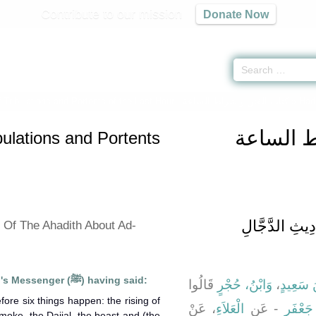
Contribute to our mission
Donate Now
 Tribulations and Portents of the Last Hour -
كتاب الفتن وأشراط الساعة
» Hadi
ط الساعة
bulations and Portents
ِيثِ الدَّجَّالِ
 Of The Ahadith About Ad-
Abu Huraira reported Allah's Messenger (ﷺ) having said:
قَالُوا
وَابْنُ، حُجْرٍ
،
نُ سَعِيدٍ
ore six things happen: the rising of
جَعْفَرٍ
- عَنِ
الْعَلاَءِ
، عَنْ
moke, the Dajjal, the beast and (the