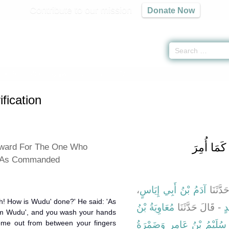
Contribute to our mission
Donate Now
of Purification -
كتاب الطهارة
» Hadith 147
fication
َمَا أُمِرَ
eward For The One Who
 As Commanded
،
آدَمُ بْنُ أَبِي إِيَاسٍ
، َثَنَا
ah! How is Wudu' done?' He said: 'As
ٍ
- قَالَ حَدَّثَنَا
مُعَاوِيَةُ بْنُ
rm Wudu', and you wash your hands
ome out from between your fingers
 سُلَيْمُ بْنُ عَامِرٍ
وَضَمْرَةُ