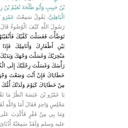
بْنُ حَبِيبٍ
وَأَبُو طَلْحَةَ نُعَيْمُ بْنُ زِي
الْبَاهِلِيَّ
، يَقُولُ سَمِعْتُ
عَمْرَو ب
رَسُولَ اللَّهِ كَيْفَ الْوُضُوءُ قَالَ 
تَوَضَّأْتَ فَغَسَلْتَ كَفَّيْكَ فَأَنْقَي
بَيْنِ أَظْفَارِكَ وَأَنَامِلِكَ فَإِذ
مَنْخِرَيْكَ وَغَسَلْتَ وَجْهَكَ وَيَدَيْكَ
رَأْسَكَ وَغَسَلْتَ رِجْلَيْكَ إِلَى الْكَع
خَطَايَاكَ فَإِنْ أَنْتَ وَضَعْتَ وَجْهَك
مِنْ خَطَايَاكَ كَيَوْمَ وَلَدَتْكَ أُمُّكَ "
يَا عَمْرُو بْنَ عَبَسَةَ انْظُرْ مَا تَ
مَجْلِسٍ وَاحِدٍ فَقَالَ أَمَا وَاللَّهِ لَق
وَمَا بِي مِنْ فَقْرٍ فَأَكْذِبَ عَ
عليه وسلم وَلَقَدْ سَمِعَتْهُ أُذُنَاىَ