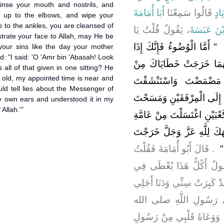
inse your mouth and nostrils, and
َادٍ
قَالُوا سَمِعْنَا
أَبَا أُمَامَةَ
 up to the elbows, and wipe your
 to the ankles, you are cleansed of
ْنَ عَبَسَةَ
، يَقُولُ قُلْتُ يَا
strate your face to Allah, may He be
‏
"‏ أَمَّا الْوُضُوءُ فَإِنَّكَ إِذَا
our sins like the day your mother
: "I said: 'O 'Amr bin 'Abasah! Look
ْتَهُمَا خَرَجَتْ خَطَايَاكَ مِنْ
all of that given in one sitting? He
n old, my appointed time is near and
َا مَضْمَضْتَ وَاسْتَنْشَقْتَ
uld tell lies about the Messenger of
 إِلَى الْمِرْفَقَيْنِ وَمَسَحْتَ
Allah.'"
ْبَيْنِ اغْتَسَلْتَ مِنْ عَامَّةِ
َ لِلَّهِ عَزَّ وَجَلَّ خَرَجْتَ
‏
‏ ‏.‏ قَالَ أَبُو أُمَامَةَ فَقُلْتُ
قُولُ أَكُلُّ هَذَا يُعْطَى فِي
َدْ كَبِرَتْ سِنِّي وَدَنَا أَجَلِي
لَى رَسُولِ اللَّهِ صلى الله
 وَوَعَاهُ قَلْبِي مِنْ رَسُولِ