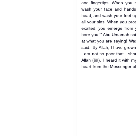
and fingertips. When you r
wash your face and hands
head, and wash your feet up
all your sins. When you pro
exalted, you emerge from y
bore you.'" Abu Umamah said
at what you are saying! Was 
said: 'By Allah, I have grow
I am not so poor that I sho
Allah (ﷺ). I heard it with my own ears and understood it in my
heart from the Messenger of 