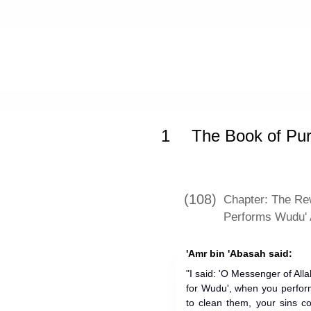
Home
»
Sunan an-Nasa'i
»
The Book 
1
The Book of Puri
(108)
Chapter: The R
Performs Wudu'
'Amr bin 'Abasah said:
"I said: 'O Messenger of All
for Wudu', when you perfo
to clean them, your sins c