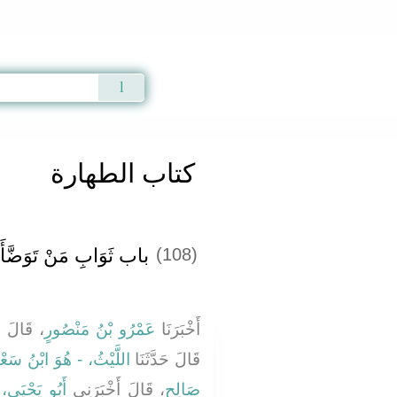
Qur'an
|
Sunnah
|
Prayer Times
|
Audio
كتاب الطهارة
باب ثَوَابِ مَنْ تَوَضَّأَ ك
(108)
أَخْبَرَنَا
عَمْرُو بْنُ مَنْصُورٍ
قَالَ حَدّ
قَالَ حَدَّثَنَا
اللَّيْثُ، - هُوَ ابْنُ سَعْد
صَالِحٍ
، قَالَ أَخْبَرَنِي
أَبُو يَحْيَى،