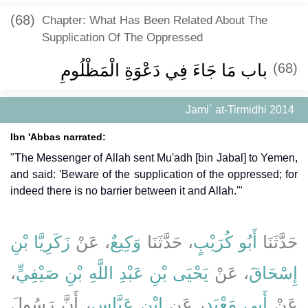
(68)
Chapter: What Has Been Related About The
Supplication Of The Oppressed
باب مَا جَاءَ فِي دَعْوَةِ الْمَظْلُومِ
(68)
Jami` at-Tirmidhi 2014
Ibn 'Abbas narrated:
"The Messenger of Allah sent Mu'adh [bin Jabal] to Yemen,
and said: 'Beware of the supplication of the oppressed; for
indeed there is no barrier between it and Allah.'"
حَدَّثَنَا
أَبُو كُرَيْبٍ
، حَدَّثَنَا
وَكِيعٌ
، عَنْ
زَكَرِيَّا بْنِ
،
يَحْيَى بْنِ عَبْدِ اللَّهِ بْنِ صَيْفِيٍّ
، عَنْ
إِسْحَاقَ
عَنْ
أَبِي مَعْبَدٍ
، عَنِ
ابْنِ عَبَّاسٍ
، أَنَّ رَسُولَ