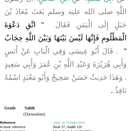
اللَّهِ صلى الله عليه وسلم بَعَثَ مُعَاذَ بْنَ
جَبَلٍ إِلَى الْيَمَنِ فَقَالَ ‏
"‏ اتَّقِ دَعْوَةَ
الْمَظْلُومِ فَإِنَّهَا لَيْسَ بَيْنَهَا وَبَيْنَ اللَّهِ حِجَابٌ
‏"
‏ ‏.‏ قَالَ أَبُو عِيسَى وَفِي الْبَابِ عَنْ أَنَسٍ
وَأَبِي هُرَيْرَةَ وَعَبْدِ اللَّهِ بْنِ عُمَرَ وَأَبِي سَعِيدٍ
‏.‏ وَهَذَا حَدِيثٌ حَسَنٌ صَحِيحٌ وَأَبُو مَعْبَدٍ اسْمُهُ
نَافِذٌ
‏.‏
Grade
:
Sahih
(Darussalam)
Reference
:
Jami` at-Tirmidhi 2014
In-book reference
: Book 27, Hadith 120