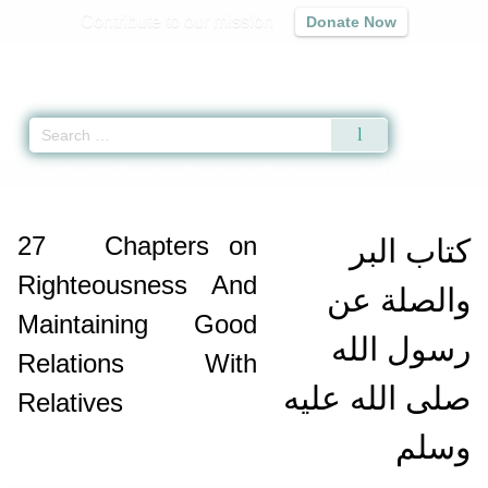
Contribute to our mission
Donate Now
Qur'an
|
Sunnah
|
Prayer Times
|
Audio
Home
»
Jami` at-Tirmidhi
»
Chapters on Righteousness And Maintaining Goo
27
Chapters on
كتاب البر
Righteousness And
والصلة عن
Maintaining Good
رسول الله
Relations With
صلى الله عليه
Relatives
وسلم